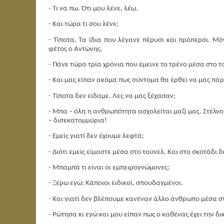
- Τι να πω. Ότι μου λένε, λέω.
- Και τώρα τι σου λένε;
- Τίποτα. Τα ίδια που λέγανε πέρυσι και πρόπερσι. Μό
φέτος ο Αντώνης.
- Πάνε τώρα τρία χρόνια που έμεινε το τρένο μέσα στο 
- Και μας είπαν ακόμα πως σύντομα θα έρθει να μας πάρ
- Τίποτα δεν είδαμε. Λες να μας ξέχασαν;
- Μπα – όλη η ανθρωπότητα ασχολείται μαζί μας. Στέλν
– δισεκατομμύρια!
- Εμείς γιατί δεν έχουμε λεφτά;
- Διότι εμείς είμαστε μέσα στο τούνελ. Και στο σκοτάδι 
- Μπαμπά τι είναι οι εμπειρογνώμονες;
- Ξέρω εγώ; Κάποιοι ειδικοί, σπουδαγμένοι.
- Και γιατί δεν βλέπουμε κανέναν άλλο άνθρωπο μέσα σ
- Ρώτησα κι εγώ και μου είπαν πως ο καθένας έχει την δ