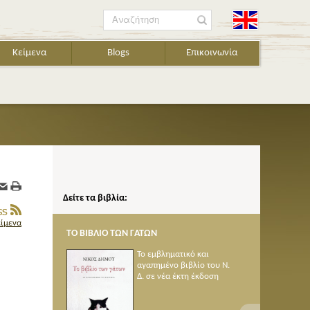
Αναζήτηση
Κείμενα
Blogs
Επικοινωνία
Δείτε τα βιβλία:
είμενα
Ν ΓΑΤΩΝ
ΠΟΙΗΜΑΤΑ 1950-2005
Το εμβληματικό και
αγαπημένο βιβλίο του Ν.
Δ. σε νέα έκτη έκδοση