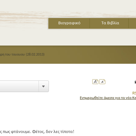
Βιογραφικό
Τα Βιβλία
κρη του τουουου (28.02.2013)
Ενημερωθείτε άμεσα για τα νέα Κ
ΤΟ ΒΙΒΛΙΟ ΤΩ
ες πως φτάνουμε. Φέτος
,
δεν λες τίποτα!