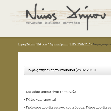
Αρχική Σελίδα
/
Κείμενα
/
Δημοσιεύματα
/
LiFO, 2007-2013
/
Το φως στην α
Το φως στην ακρη του τουουου (28.02.2013)
- Μα πόσο μακρύ είναι το τούνελ;
- Πάψε και περπάτα!
- Πρόπερσι μου έλεγες πως κοντεύουμε. Πέρσι μου έλεγ