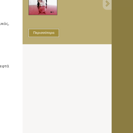
υκάς,
Περισσότερα
λεφτά