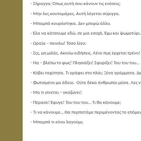
- Σήραγγα; Όπως αυτή που κάνουν τις ενέσεις;
- Μην λες κουταμάρες. Αυτή λέγεται σύριγγα.
- Μπαμπά κουράστηκα. Δεν μπορώ άλλο.
- Έλα να κάτσουμε εδώ, σε μια εσοχή. Έχω και ψωμοτύρι.
- Ωραία – πεινάω! Τόσο λίγο;
- Σςς, μη μιλάς. Ακούω ειδήσεις. Λένε πως έρχεται τρένο!
- Να – βλέπω το φως! Πλησιάζει! Σφυρίζει! Του του του…
- Κόβει ταχύτητα. Τι γράφει στο πλάι; Ξένα γράμματα. Δ
- Φωτισμένο μα άδειο.
Ούτε δέκα άνθρωποι μέσα. Λες ν
- Μα τι γίνεται – γκαζώνει!
- Πέρασε! Έφυγε! Του του του… Τι θα κάνουμε;
- Τι να κάνουμε… Θα περπατάμε περιμένοντας το επόμεν
- Μπαμπά τι είναι λαγούμι;