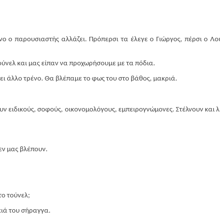
νο ο παρουσιαστής αλλάζει. Πρόπερσι τα έλεγε ο Γιώργος, πέρσι ο Λο
Περισσότερα
τούνελ και μας είπαν να προχωρήσουμε με τα πόδια.
ει άλλο τρένο. Θα βλέπαμε το φως του στο βάθος, μακριά.
ουν ειδικούς, σοφούς, οικονομολόγους, εμπειρογνώμονες. Στέλνουν και 
δεν μας βλέπουν.
το τούνελ;
ικιά του σήραγγα.