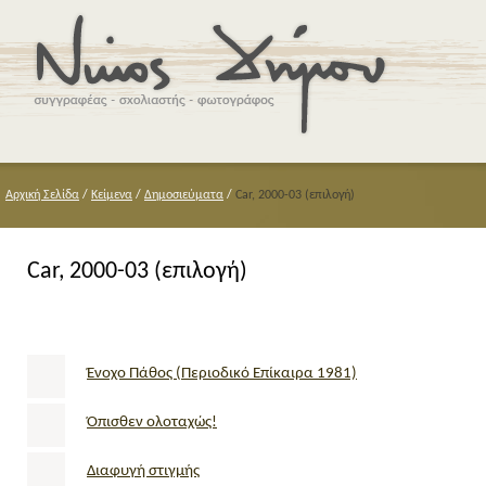
Αρχική Σελίδα
/
Κείμενα
/
Δημοσιεύματα
/
Car, 2000-03 (επιλογή)
Car, 2000-03 (επιλογή)
Ένοχο Πάθος (Περιοδικό Επίκαιρα 1981)
Όπισθεν ολοταχώς!
Διαφυγή στιγμής