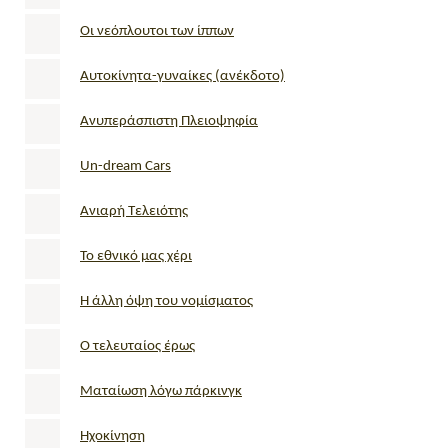
Οι νεόπλουτοι των ίππων
Αυτοκίνητα-γυναίκες (ανέκδοτο)
Ανυπεράσπιστη Πλειοψηφία
Un-dream Cars
Ανιαρή Τελειότης
Το εθνικό μας χέρι
Η άλλη όψη του νομίσματος
Ο τελευταίος έρως
Ματαίωση λόγω πάρκινγκ
Ηχοκίνηση