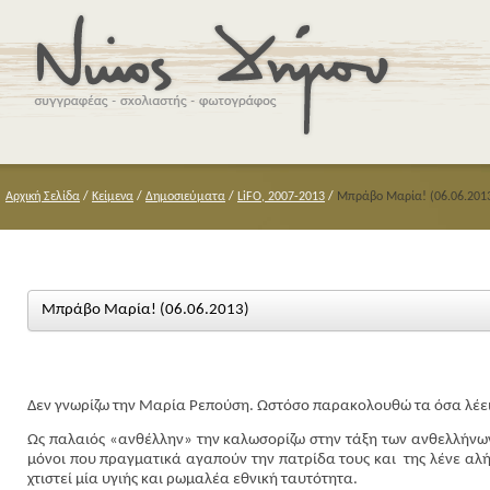
Αρχική Σελίδα
/
Κείμενα
/
Δημοσιεύματα
/
LiFO, 2007-2013
/
Μπράβο Μαρία! (06.06.201
Μπράβο Μαρία! (06.06.2013)
Δεν γνωρίζω την Μαρία Ρεπούση. Ωστόσο παρακολουθώ τα όσα λέει,
Ως παλαιός «ανθέλλην» την καλωσορίζω στην τάξη των ανθελλήνων, π
μόνοι που πραγματικά αγαπούν την πατρίδα τους και
της λένε αλ
χτιστεί μία υγιής και ρωμαλέα εθνική ταυτότητα.