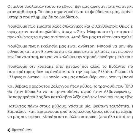
Οι μύθοι βούλιαξαν τούτο το έθνος. Δεν μας άφησαν ποτέ να αντι
στον καθρέφτη. Το πόσο σημαντικό είναι το ψεύδος για μας, φαίνε
υστερία που πλημμυρίζει το Διαδίκτυο.
Νομίζουμε πως είμαστε λαός σπλαχνικός και φιλάνθρωπος: Όμως έ
σφάχτηκαν αναίτια χιλιάδες άμαχοι. Στην Μικρασιατική εκστρατεί
προκαλώντας τα άγρια αντίποινα. Αυτά δεν μας τα είπαν στο σχολεί
Νομίζουμε πως η εκκλησία μας είναι ανώτερη: Μπορεί να μην είχ
εθνικούς και στην Εικονομαχία σκότωσε εκατό χιλιάδες «αντιφρον
την Επανάσταση, και για να καλύψει την ντροπή επινόησε μετά του
Νομίζουμε ότι κρατάμε από μεγάλο σόι αλλά το Βυζάντιο ήτα
αυτοκράτορας δεν καταγόταν από την κυρίως Ελλάδα. Ρωμιοί (
Έλληνες οι Δυτικοί . Οι οποίοι και μας απελευθέρωσαν, όταν η Επα
Και βέβαια ο χορός του Ζαλόγγου ήταν μύθος. Το τραγούδι που (δή
θα ήταν δύσκολο να το τραγουδάνε, αφού ήταν Αλβανόφωνες. 
Παπαρρηγόπουλος δεν κατάλαβαν λέξη από τον λόγο που τους έβγα
Πατώντας πάνω στους μύθους, χτίσαμε μία ψεύτικη ταυτότητα.
Ζαμπέλιος, και περιμένουμε από τους άλλους λαούς ειδική μεταχεί
να μας συνεφέρει. Μακάρι και οι άλλοι ιστορικοί (που όλα αυτά τα 
Προηγούμενο