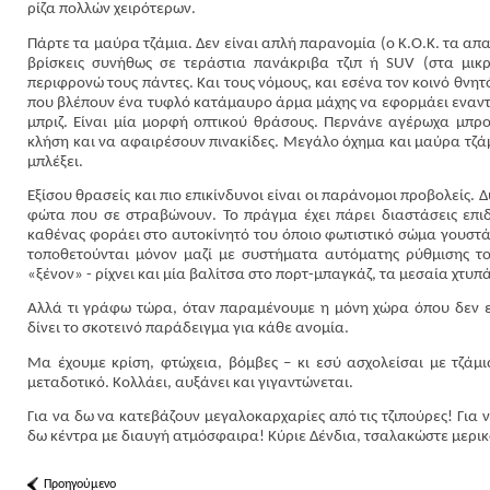
ρίζα πολλών χειρότερων.
Πάρτε τα μαύρα τζάμια. Δεν είναι απλή παρανομία (ο Κ.Ο.Κ. τα απα
βρίσκεις συνήθως σε τεράστια πανάκριβα τζιπ ή SUV (στα μικρ
περιφρονώ τους πάντες. Και τους νόμους, και εσένα τον κοινό θνητ
που βλέπουν ένα τυφλό κατάμαυρο άρμα μάχης να εφορμάει εναντίο
μπριζ. Είναι μία μορφή οπτικού θράσους. Περνάνε αγέρωχα μπρο
κλήση και να αφαιρέσουν πινακίδες. Μεγάλο όχημα και μαύρα τζάμι
μπλέξει.
Εξίσου θρασείς και πιο επικίνδυνοι είναι οι παράνομοι προβολείς
φώτα που σε στραβώνουν. Το πράγμα έχει πάρει διαστάσεις επιδη
καθένας φοράει στο αυτοκίνητό του όποιο φωτιστικό σώμα γουστάρε
τοποθετούνται μόνον μαζί με συστήματα αυτόματης ρύθμισης το
«ξένον» - ρίχνει και μία βαλίτσα στο πορτ-μπαγκάζ, τα μεσαία χτυπ
Αλλά τι γράφω τώρα, όταν παραμένουμε η μόνη χώρα όπου δεν εφ
δίνει το σκοτεινό παράδειγμα για κάθε ανομία.
Μα έχουμε κρίση, φτώχεια, βόμβες – κι εσύ ασχολείσαι με τζάμι
μεταδοτικό. Κολλάει, αυξάνει και γιγαντώνεται.
Για να δω να κατεβάζουν μεγαλοκαρχαρίες από τις τζιπούρες! Για
δω κέντρα με διαυγή ατμόσφαιρα! Κύριε Δένδια, τσαλακώστε μερικ
Προηγούμενο