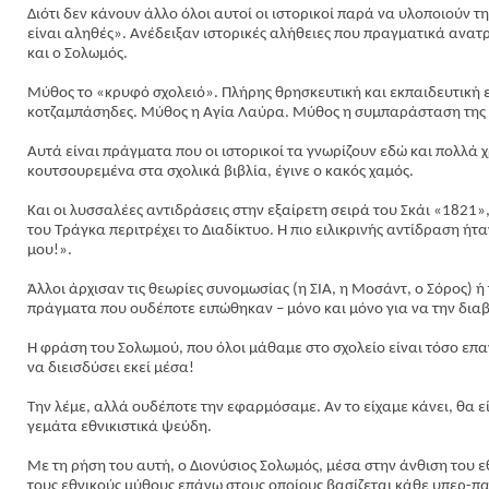
Διότι δεν κάνουν άλλο όλοι αυτοί οι ιστορικοί παρά να υλοποιούν τ
είναι αληθές». Ανέδειξαν ιστορικές αλήθειες που πραγματικά ανατρ
και ο Σολωμός.
Μύθος το «κρυφό σχολειό». Πλήρης θρησκευτική και εκπαιδευτική ε
κοτζαμπάσηδες. Μύθος η Αγία Λαύρα. Μύθος η συμπαράσταση της 
Αυτά είναι πράγματα που οι ιστορικοί τα γνωρίζουν εδώ και πολλά 
κουτσουρεμένα στα σχολικά βιβλία, έγινε ο κακός χαμός.
Και οι λυσσαλέες αντιδράσεις στην εξαίρετη σειρά του Σκάι «1821»
του Τράγκα περιτρέχει το Διαδίκτυο. Η πιο ειλικρινής αντίδραση ή
μου!».
Άλλοι άρχισαν τις θεωρίες συνομωσίας (η ΣΙΑ, η Μοσάντ, ο Σόρος) ή
πράγματα που ουδέποτε ειπώθηκαν – μόνο και μόνο για να την δια
Η φράση του Σολωμού, που όλοι μάθαμε στο σχολείο είναι τόσο επ
να διεισδύσει εκεί μέσα!
Την λέμε, αλλά ουδέποτε την εφαρμόσαμε. Αν το είχαμε κάνει, θα ε
γεμάτα εθνικιστικά ψεύδη.
Με τη ρήση του αυτή, ο Διονύσιος Σολωμός, μέσα στην άνθιση του 
τους εθνικούς μύθους επάνω στους οποίους βασίζεται κάθε υπερ-πατ