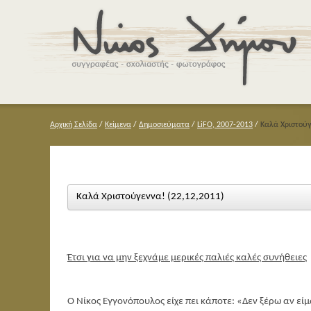
Αρχική Σελίδα
/
Κείμενα
/
Δημοσιεύματα
/
LiFO, 2007-2013
/
Καλά Χριστούγ
Καλά Χριστούγεννα! (22,12,2011)
Έτσι για να μην ξεχνάμε μερικές παλιές καλές συνήθειες
Ο Νίκος Εγγονόπουλος είχε πει κάποτε: «Δεν ξέρω αν εί