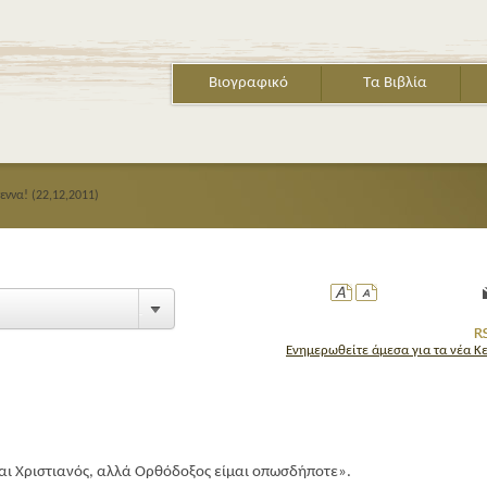
Βιογραφικό
Τα Βιβλία
εννα! (22,12,2011)
Ενημερωθείτε άμεσα για τα νέα Κ
ΤΟ Β
μαι Χριστιανός, αλλά Ορθόδοξος είμαι οπωσδήποτε».