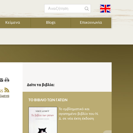
Αναζήτηση
Κείμενα
Blogs
Επικοινωνία
Δείτε τα βιβλία:
είμενα
ΙΒΛΙΟ ΤΩΝ ΓΑΤΩΝ
ΠΟΙΗΜΑΤΑ 1950-2005
Το εμβληματικό και
αγαπημένο βιβλίο του Ν.
Δ. σε νέα έκτη έκδοση