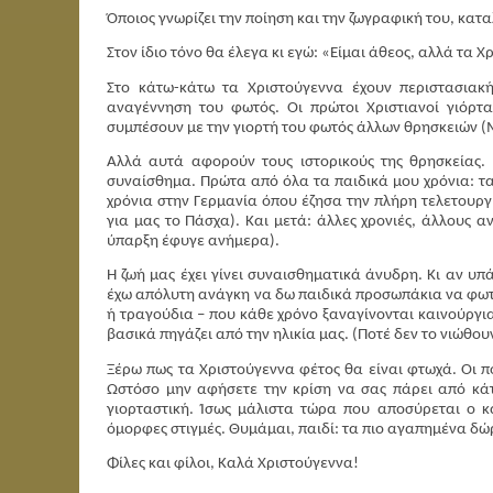
Όποιος γνωρίζει την ποίηση και την ζωγραφική του, καταλ
Στον ίδιο τόνο θα έλεγα κι εγώ: «Είμαι άθεος, αλλά τα 
Στο κάτω-κάτω τα Χριστούγεννα έχουν περιστασιακή
αναγέννηση του φωτός. Οι πρώτοι Χριστιανοί γιόρτ
συμπέσουν με την γιορτή του φωτός άλλων θρησκειών (Μ
Αλλά αυτά αφορούν τους ιστορικούς της θρησκείας
συναίσθημα. Πρώτα από όλα τα παιδικά μου χρόνια: τα
χρόνια στην Γερμανία όπου έζησα την πλήρη τελετουργί
για μας το Πάσχα). Και μετά: άλλες χρονιές, άλλους 
ύπαρξη έφυγε ανήμερα).
Η ζωή μας έχει γίνει συναισθηματικά άνυδρη. Κι αν υπ
έχω απόλυτη ανάγκη να δω παιδικά προσωπάκια να φωτ
ή τραγούδια – που κάθε χρόνο ξαναγίνονται καινούργι
βασικά πηγάζει από την ηλικία μας. (Ποτέ δεν το νιώθουν
Ξέρω πως τα Χριστούγεννα φέτος θα είναι φτωχά. Οι πο
Ωστόσο μην αφήσετε την κρίση να σας πάρει από κά
γιορταστική. Ίσως μάλιστα τώρα που αποσύρεται ο κ
όμορφες στιγμές. Θυμάμαι, παιδί: τα πιο αγαπημένα δώ
Φίλες και φίλοι, Καλά Χριστούγεννα!