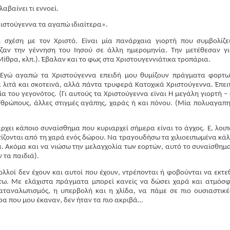
αβαίνει τι εννοεί.
Χριστούγεννα τα αγαπώ ιδιαίτερα».
 σχέση με τον Χριστό. Είναι μία πανάρχαια γιορτή που συμβολίζε
αζαν την γέννηση του Ιησού σε άλλη ημερομηνία. Την μετέθεσαν γ
Π
ίθρα, κλπ.). Έβαλαν και το φως στα Χριστουγεννιάτικα τροπάρια.
. Εγώ αγαπώ τα Χριστούγεννα επειδή μου θυμίζουν πράγματα φορτ
 λιτά και σκοτεινά, αλλά πάντα τρυφερά Κατοχικά Χριστούγεννα. Έπει
α του γεγονότος. (Γι αυτούς τα Χριστούγεννα είναι Η μεγάλη γιορτή –
ανθρώπους, άλλες στιγμές αγάπης, χαράς ή και πόνου. (Μία πολυαγαπ
άρχει κάποιο συναίσθημα που κυριαρχεί σήμερα είναι το άγχος. Ε, λοιπ
ίζονται από τη χαρά ενός δώρου. Να τραγουδήσω τα χιλιοειπωμένα κά
α. Ακόμα και να νιώσω την μελαγχολία των εορτών, αυτό το συναίσθημ
 τα παιδιά).
λλοί δεν έχουν και αυτοί που έχουν, ντρέπονται ή φοβούνται να εκτε
τω. Με ελάχιστα πράγματα μπορεί κανείς να δώσει χαρά και ατμόσ
αταναλωτισμός, η υπερβολή και η χλίδα, να πάμε σε πιο ουσιαστικέ
ρα που μου έκαναν, δεν ήταν τα πιο ακριβά…