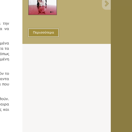
ι την
ια να
ερισσότερα
Περισσότερα
ωμένα
τα τα
 όπως
ημένη
όν το
λαντα
α που
θούν.
φαιρα
ς και