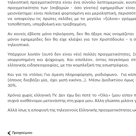
τηλεοπτική πραγματικότητα είναι ένα σύνολο λεπτομερειών, κουτ
πραγματικότητα των (σοβαρών - όσο γίνεται) εφημερίδων είναι 
μειονέκτημα: είναι πολιτικά φορτισμένη και μεροληπτική, περισσότ
να αποφεύγω τις πρώτες σελίδες με τα μεγάλα «ξύλινα» γράμμα
τοποθέτηση, υπερβολική και τραβηγμένη.
Αν κανείς έβλεπε μόνο τηλεόραση, δεν θα ήξερε πώς ονομάζεται
μόνον εφημερίδες δεν θα είχε κλάψει για τον Χριστόδουλο – η 
τηλεοπτικά.
Υπάρχουν λοιπόν (αυτό δεν είναι νέο) πολλές πραγματικότητες. 
ισορροπημένη και ψύχραιμη. Και επιπλέον, όντας παγκόσμια στ
ελληνικής ειδησεογραφίας, με την κομπλεξική της εσωστρέφεια.
Και για τα ντόπια; Για άμεση πληροφόρηση, ραδιόφωνο.
Για κάπ
(όποιος διαβάζει μία, έχει μισή εικόνα…). Μέσω Διαδικτύου όμως
30%.
Χρόνια χωρίς ελληνική TV. Δεν έχω δει ποτέ το «Όλα» (μου είπαν 
συχνά αισθάνομαι μετανάστης στη χώρα μου. Άλλη γλώσσα μιλάνε 
Αλλά ίσως η αποφυγή της τηλεγενούς Ελληνικής πραγματικότητας ωφε
Προηγούμενο