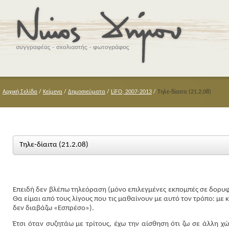
Αρχική Σελίδα
/
Κείμενα
/
Δημοσιεύματα
/
LiFO, 2007-2013
/
Τηλε-δίαιτα (21.2.08)
Τηλε-δίαιτα (21.2.08)
Επειδή δεν βλέπω τηλεόραση (μόνο επιλεγμένες εκπομπές σε δορυφ
Θα είμαι από τους λίγους που τις μαθαίνουν με αυτό τον τρόπο: με
δεν διαβάζω «Εσπρέσο»).
Έτσι όταν συζητάω με τρίτους, έχω την αίσθηση ότι ζω σε άλλη χ