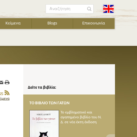
Αναζήτηση
Κείμενα
Blogs
Επικοινωνία
Δείτε τα βιβλία:
είμενα
ΤΟ ΒΙΒΛΙΟ ΤΩΝ ΓΑΤΩΝ
ΠΟΙΗΜΑΤΑ 1950-2005
Το εμβληματικό και
αγαπημένο βιβλίο του Ν.
Δ. σε νέα έκτη έκδοση