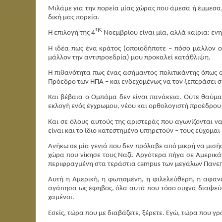
Μιλάμε για την πορεία μίας χώρας που άμεσα ή έμμεσα, 
δική μας πορεία.
ης
Η επιλογή της 4
Νοεμβρίου είναι μία, αλλά καίρια: εν
Η ιδέα πως ένα κράτος (οποιοδήποτε – πόσο μάλλον ο
μάλλον την αντιπροεδρία) μου προκαλεί κατάθλιψη.
Η πιθανότητα πως ένας ασήμαντος πολιτικάντης όπως 
Πρόεδρο των ΗΠΑ – και ενδεχομένως να τον ξεπεράσει σε
Και βέβαια ο Ομπάμα δεν είναι πανάκεια. Ούτε θαύματα
εκλογή ενός έγχρωμου, νέου και ορθολογιστή προέδρου 
Και σε όλους αυτούς της αριστεράς που αγωνίζονται να 
είναι και το ίδιο κατεστημένο υπηρετούν – τους εύχομαι
Ανήκω σε μία γενιά που δεν πρόλαβε από μικρή να μισήσ
χώρα που νίκησε τους Ναζί. Αργότερα πήγα σε Αμερικάν
περιφραγμένη στα τεράστια campus των μεγάλων Πανεπ
Αυτή η Αμερική, η φωτισμένη, η φιλελεύθερη, η αφανά
αγάπησα ως έφηβος, όλα αυτά που τόσο συχνά διαψεύστ
χαμένοι.
Εσείς, τώρα που με διαβάζετε, ξέρετε. Εγώ, τώρα που γρ