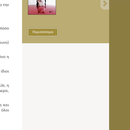
α την
(πόσο
Περισσότερα
Περισσότερα
δυνο)
όνο η
ίδιοι
λτ, η
μερα,
α και
 όλοι