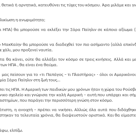
θετικά ή αρνητικά, κατευθύνει τις τύχες του κόσμου. Άρα μιλάμε και γι
ηλικίωση η ανωριμότητα;
ι ΗΠΑ) θα μπορούσε να εκλέξει την Σάρα Παίηλιν σε κάποιο αξίωμα 
ο ΜακΚαίην θα μπορούσε να διαδεχθεί τον πιο ασήμαντο (αλλά επικίν
 χάλι, μου προξενεί ναυτία.
 θα κάνει, ούτε θα αλλάξει τον κόσμο σε τρεις κινήσεις. Αλλά και μ
των ΗΠΑ , θα είναι ένα θαύμα.
μας πείσουν για το «τι Παπάγος – τι Πλαστήρας» - όλοι οι Αμερικάνοι 
 μία Σάρα Παίηλιν στη ζωή τους…
ει τις ΗΠΑ. Η Αμερική των παιδικών μου χρόνων ήταν η χώρα του Ρούσβε
ικο σχολείο και γνώρισα την καλή Αμερική – αυτή που υπάρχει και σή
ιστημίων, που παράγει την περισσότερη γνώση στον κόσμο.
τιστη, η ανοιχτή – πρέπει να νικήσει. Αλλιώς όλα αυτά που διδάχθηκ
ηκαν τα τελευταία χρόνια, θα διαψευστούν οριστικά. Και θα είμαστε
άφω, ελπίζω.