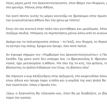
Λίγες μέρες μετά τον Δεκαπενταύγουστο, στον Φάρο του Ψυχικού, 
στο φανάρι. Μόνος στην Αθήνα.
Να γιατί πάντα αυτές τις μέρες κανονίζω να βρίσκομαι στην πρωτεύ
την αυγουστιάτικη Αθήνα δεν την χάνω με τίποτα!
Είναι ότι πιο κοντινό στην πόλη που γεννήθηκα και μεγάλωσα. Μπο
παίζαμε παιδιά. Μπορείς να περπατήσεις μόνος κάτω από το αυγου
Ακόμα και τα πολυσύχναστα στέκια – το Γκάζι, του Ψυρρή, το Θησε
το κέντρο της πόλης. Έρημο και ήσυχο, όσο ποτέ παλιά.
Αν έγραφε σήμερα τον «Ρεμβασμό του Δεκαπενταύγουστου» ο Παπα
Σκιάθο. Όχι μόνο γιατί δεν υπάρχει πια «ο Φραγκούλης Κ. Φραγκο
νησιά, έχει μετακομίσει η Αθήνα. Με όλο της το κιτς, την φτήνια,
Βλέποντας το Δελτίο Ειδήσεων του Σταρ, τα βλέπεις όλα!
Θα πήγαινε ο κυρ Αλέξανδρος στην Δεξαμενή, στο καφενεδάκι όπου έ
είναι άδεια και ήσυχη τώρα η πόλη και η καρδιά της εκεί ψηλά θ
των γερατειών, όπως ο ήρωάς του.
Ξέρω, ο Αύγουστος θα τελειώσει και, όταν θα με διαβάζετε, οι β
τώρα την αγαπώ.