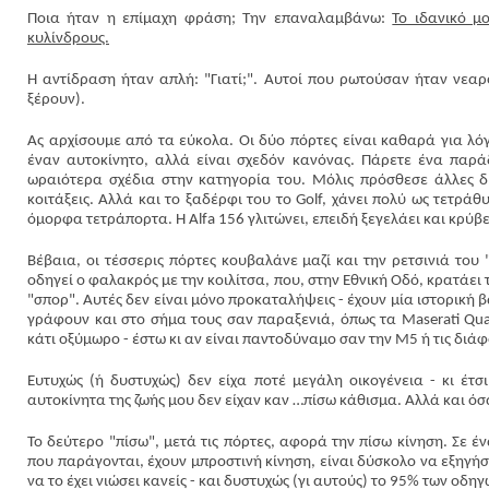
Ποια ήταν η επίμαχη φράση; Την επαναλαμβάνω:
Το ιδανικό μ
κυλίνδρους.
Η αντίδραση ήταν απλή: "Γιατί;". Αυτοί που ρωτούσαν ήταν νεαρ
ξέρουν).
Ας αρχίσουμε από τα εύκολα. Οι δύο πόρτες είναι καθαρά για λόγ
έναν αυτοκίνητο, αλλά είναι σχεδόν κανόνας. Πάρετε ένα παρά
ωραιότερα σχέδια στην κατηγορία του. Μόλις πρόσθεσε άλλες δύ
κοιτάξεις. Αλλά και το ξαδέρφι του το Golf, χάνει πολύ ως τετράθ
όμορφα τετράπορτα. Η Alfa 156 γλιτώνει, επειδή ξεγελάει και κρύβει
Βέβαια, οι τέσσερις πόρτες κουβαλάνε μαζί και την ρετσινιά του 
οδηγεί ο φαλακρός με την κοιλίτσα, που, στην Εθνική Οδό, κρατάει 
"σπορ". Αυτές δεν είναι μόνο προκαταλήψεις - έχουν μία ιστορική 
γράφουν και στο σήμα τους σαν παραξενιά, όπως τα Maserati Quat
κάτι οξύμωρο - έστω κι αν είναι παντοδύναμο σαν την Μ5 ή τις δι
Ευτυχώς (ή δυστυχώς) δεν είχα ποτέ μεγάλη οικογένεια - κι έτ
αυτοκίνητα της ζωής μου δεν είχαν καν …πίσω κάθισμα. Αλλά και όσ
Το δεύτερο "πίσω", μετά τις πόρτες, αφορά την πίσω κίνηση. Σε 
που παράγονται, έχουν μπροστινή κίνηση, είναι δύσκολο να εξηγήσ
να το έχει νιώσει κανείς - και δυστυχώς (γι αυτούς) το 95% των οδηγώ