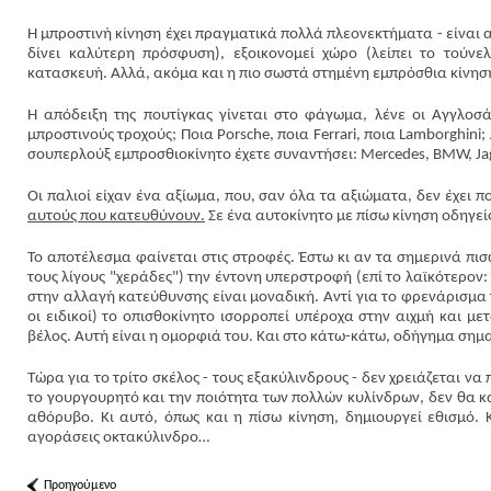
Η μπροστινή κίνηση έχει πραγματικά πολλά πλεονεκτήματα - είναι 
δίνει καλύτερη πρόσφυση), εξοικονομεί χώρο (λείπει το τούνε
κατασκευή. Αλλά, ακόμα και η πιο σωστά στημένη εμπρόσθια κίνηση
Η απόδειξη της πουτίγκας γίνεται στο φάγωμα, λένε οι Αγγλοσά
μπροστινούς τροχούς; Ποια Porsche, ποια Ferrari, ποια Lamborghini;
σουπερλούξ εμπροσθιοκίνητο έχετε συναντήσει: Mercedes, BMW, Jag
Οι παλιοί είχαν ένα αξίωμα, που, σαν όλα τα αξιώματα, δεν έχει 
αυτούς που κατευθύνουν.
Σε ένα αυτοκίνητο με πίσω κίνηση οδηγείς κ
Το αποτέλεσμα φαίνεται στις στροφές. Έστω κι αν τα σημερινά πισ
τους λίγους "χεράδες") την έντονη υπερστροφή (επί το λαϊκότερον:
στην αλλαγή κατεύθυνσης είναι μοναδική. Αντί για το φρενάρισμα
οι ειδικοί) το οπισθοκίνητο ισορροπεί υπέροχα στην αιχμή και με
βέλος. Αυτή είναι η ομορφιά του. Και στο κάτω-κάτω, οδήγημα σημαί
Τώρα για το τρίτο σκέλος - τους εξακύλινδρους - δεν χρειάζεται να 
το γουργουρητό και την ποιότητα των πολλών κυλίνδρων, δεν θα κ
αθόρυβο. Κι αυτό, όπως και η πίσω κίνηση, δημιουργεί εθισμό. 
αγοράσεις οκτακύλινδρο…
Προηγούμενο