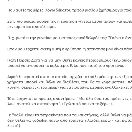
Που αυτές τις μέρες, λόγω δέκατου τρίτου μισθού (χρήσιμος για πρ
Στην πιο ωραία μορφή της η ερώτηση γίνεται μέσω τρίτων και εμπ
εκνευριστικό αποτέλεσμα.
Π. χ. ρωτάει την γυναίκα μου κάποιος συνάδελφός της: "Εσένα ο άντ
Όταν μου έρχεται σκέτη αυτή η ερώτηση, η απάντησή μου είναι πάντ
Γιατί Πόρσε; Διότι για να μην θέτει κανείς περιορισμούς (έχω οικο
μπορεί να αγοράσει το καλύτερο. Ε, λοιπόν, αυτό του προτείνω.
Αφού ξεπεραστεί αυτό το αστείο, αρχίζει το (πάλι μέσω τρίτων) ξ
χρήματα μπορεί και θέλει να διαθέσει, που θα το χρησιμοποιεί, πόσ
κυνήγι, σέρφινγκ, τραίηλερ) για να προτείνω μερικές εναλλακτικές λ
Τότε έρχονται οι πρώτες απαντήσεις: "Μα όλα όσα του πρότεινες ε
Άπω-ανατολικά αυτοκίνητα". (Εγώ αυτό που να το ξέρω;).
Ή: "Καλά είναι τα τετρακίνητα που του συστήνεις, αλλά θέλει να μάθ
δεν θέλει να ξοδέψει πάνω από τριάντα χιλιάδες ευρώ - και ρωτάε
λεφτά).