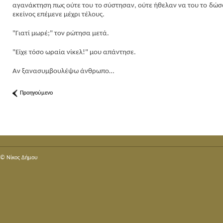
αγανάκτηση πως ούτε του το σύστησαν, ούτε ήθελαν να του το δώσο
εκείνος επέμενε μέχρι τέλους.
"Γιατί μωρέ;" τον ρώτησα μετά.
"Είχε τόσο ωραία νίκελ!" μου απάντησε.
Αν ξανασυμβουλέψω άνθρωπο…
Προηγούμενο
© Nίκος Δήμου