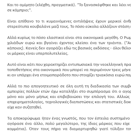
Και το αμίμητο (ελέχθη, πραγματικά). "Το ξανασκέφθηκε και λέει ν
σε κάμπριο;".
Είναι απίθανο το τι κυμαινόμενες αντιλήψεις έχουν μερικοί άνθρ
στερεότυπα κουβαλάνε μαζί τους. Το πόσο εύκολα αλλάζουν στάση 
Αλλά κυρίως το πόσο ελαστικοί είναι στα οικονομικά μεγέθη. Ο Ρωμ
χιλιάδων ευρώ και βγαίνει έχοντας κλείσει ένα των τριάντα. (
κάποιος). Κανείς δεν αγοράζει εδώ τις βασικές εκδόσεις - όλοι θέλ
οι μάρκες είναι υπερπολυτελείας.
Αυτό είναι κάτι που χαρακτηρίζει εντυπωσιακά την νεοελληνική πρ
τοποθετήσεις στα οικονομικά που μπορεί να περιμένουν τρεις μήν
κι αν υπάρχει ένα ετοιμοπαράδοτο που στοιχίζει τριακόσια ευρώ 
Αλλά το πιο απογοητευτικό σε όλη αυτή τη διαδικασία των συμβο
εμπειρίες πολλών ετών έχω καταλήξει στο συμπέρασμα ότι ο αγορ
μόνο και μόνο μήπως και επιβεβαιώσει την επιλογή του. Αλλιώ
επιχειρηματολογίες, τεχνολογικές διαπιστώσεις και στατιστικές δο
είχε καν συζητηθεί.
Τα αποκορύφωμα ήταν ένας γνωστός, που τον έστειλα συστημένο σ
αγόρασε ένα άλλο, πολύ μεγαλύτερο, της ίδιας μάρκας που είχε 
κομμάτια). Όταν τους πήρα να διαμαρτυρηθώ γιατί τύλιξαν τ