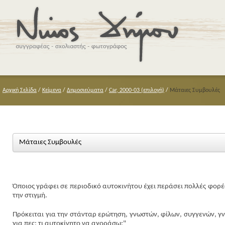
Αρχική Σελίδα
/
Κείμενα
/
Δημοσιεύματα
/
Car, 2000-03 (επιλογή)
/
Μάταιες Συμβουλές
Μάταιες Συμβουλές
Όποιος γράφει σε περιοδικό αυτοκινήτου έχει περάσει πολλές φορές
την στιγμή.
Πρόκειται για την στάνταρ ερώτηση, γνωστών, φίλων, συγγενών, γν
για πες: τι αυτοκίνητο να αγοράσω;"