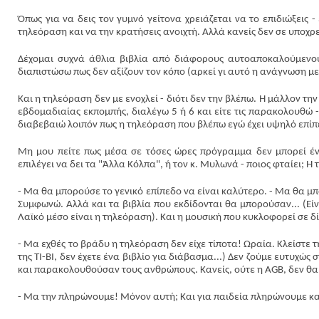
Όπως για να δεις τον γυμνό γείτονα χρειάζεται να το επιδιώξεις - 
τηλεόραση και να την κρατήσεις ανοιχτή. Αλλά κανείς δεν σε υποχρε
Δέχομαι συχνά άθλια βιβλία από διάφορους αυτοαποκαλούμενους
διαπιστώσω πως δεν αξίζουν τον κόπο (αρκεί γι αυτό η ανάγνωση με
Και η τηλεόραση δεν με ενοχλεί - διότι δεν την βλέπω. Η μάλλον τη
εβδομαδιαίας εκπομπής, διαλέγω 5 ή 6 και είτε τις παρακολουθώ -
διαβεβαιώ λοιπόν πως η τηλεόραση που βλέπω εγώ έχει υψηλό επίπε
Μη μου πείτε πως μέσα σε τόσες ώρες πρόγραμμα δεν μπορεί ένα
επιλέγει να δει τα "Άλλα Κόλπα", ή τον κ. Μυλωνά - ποιος φταίει; Η 
- Μα θα μπορούσε το γενικό επίπεδο να είναι καλύτερο. - Μα θα μ
Συμφωνώ. Αλλά και τα βιβλία που εκδίδονται θα μπορούσαν... (Είν
Λαϊκό μέσο είναι η τηλεόραση). Και η μουσική που κυκλοφορεί σε δ
- Μα εχθές το βράδυ η τηλεόραση δεν είχε τίποτα! Ωραία. Κλείστε τη
της ΤΙ-ΒΙ, δεν έχετε ένα βιβλίο για διάβασμα...) Δεν ζούμε ευτυχώ
και παρακολουθούσαν τους ανθρώπους. Κανείς, ούτε η AGB, δεν θα
- Μα την πληρώνουμε! Μόνον αυτή; Και για παιδεία πληρώνουμε και