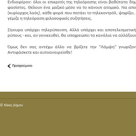
Ενδιαφέρον: όλοι οι επικριτές της τηλεόρασης είναι βαθύτατα δ
φασίστες. Θέλουν ένα μαζικό μέσο να το κάνουν ατομικό. Να απ
(κυρίαρχος λαός), κάθε φορά που πατάει το τηλεκοντρόλ, ψηφίζει
γέμιζε η τηλεόραση φιλοσοφικές συζητήσεις.
Σίγουρα υπάρχει τηλερύπανση. Αλλά υπάρχει και αποτελεσματική
ρύπους - και, αν γενικευθεί, θα υποχρεώσει τα κανάλια να αλλάξο
Όμως δεν σας αντέχω άλλο να βρίζετε την "Λάμψη" γνωρίζοντα
Αντιφάσκετε και αυτοαναιρείσθε!
Προηγούμενο
© Nίκος Δήμου