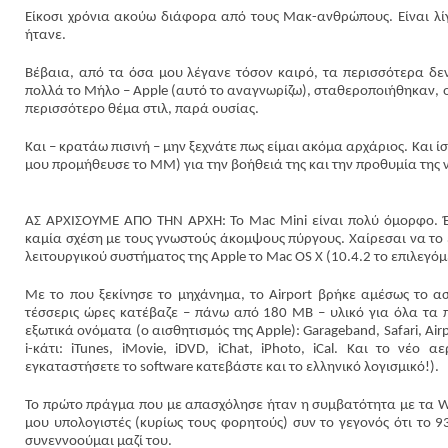
Είκοσι χρόνια ακούω διάφορα από τους Μακ-ανθρώπους. Είναι λίγ
ήτανε.
Βέβαια, από τα όσα μου λέγανε τόσον καιρό, τα περισσότερα δεν
πολλά το Μήλο – Apple (αυτό το αναγνωρίζω), σταθεροποιήθηκαν, ο
περισσότερο θέμα στιλ, παρά ουσίας.
Και – κρατάω πισινή – μην ξεχνάτε πως είμαι ακόμα αρχάριος. Και 
μου προμήθευσε το ΜΜ) για την βοήθειά της και την προθυμία της ν
ΑΣ ΑΡΧΙΣΟΥΜΕ ΑΠΟ ΤΗΝ ΑΡΧΗ: Το Μac Μini είναι πολύ όμορφο. Έν
καμία σχέση με τους γνωστούς άκομψους πύργους. Χαίρεσαι να το έ
λειτουργικού συστήματος της Apple το Mac OS X (10.4.2 το επιλεγόμ
Με το που ξεκίνησε το μηχάνημα, το Airport βρήκε αμέσως το ασ
τέσσερις ώρες κατέβαζε – πάνω από 180 ΜΒ – υλικό για όλα τα 
εξωτικά ονόματα (ο αισθητισμός της Apple): Garageband, Safari, Airp
i-κάτι: iTunes, iMovie, iDVD, iChat, iPhoto, iCal. Και το νέο
εγκαταστήσετε το software κατεβάστε και το ελληνικό λογισμικό!).
Το πρώτο πράγμα που με απασχόλησε ήταν η συμβατότητα με τα W
μου υπολογιστές (κυρίως τους φορητούς) συν το γεγονός ότι το 
συνεννοούμαι μαζί του.