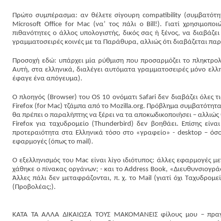
Πρώτο συμπέρασμα: αν θέλετε σίγουρη compatibility (συμβατότη
Microsoft Office for Mac (να’ τος πάλι ο Bill!). Γιατί χρησιμοπ
πιθανότητες ο άλλος υπολογιστής, δικός σας ή ξένος, να διαβάζει
γραμματοσειρές κοινές με τα Παράθυρα, αλλιώς ότι διαβάζεται παρά
Προσοχή εδώ: υπάρχει μία ρύθμιση που προσαρμόζει το πληκτρολ
Αυτή, στα ελληνικά, διαλέγει αυτόματα γραμματοσειρές μόνο ελλη
έφαγε ένα απόγευμα).
Ο πλοηγός (Browser) του OS 10 ονόματι Safari δεν διαβάζει όλες τι
Firefox (for Mac) τζάμπα από το Mozilla.org. Πρόβλημα συμβατότητα
θα πρέπει ο παραλήπτης να ξέρει να τα αποκωδικοποιήσει – αλλιώς
Firefox για ταχυδρομείο (Thunderbird) δεν βοηθάει. Επίσης είν
προτεραιότητα στα Ελληνικά τόσο στο «γραφείο» - desktop – όσο 
εφαρμογές (όπως το mail).
Ο εξελληνισμός του Mac είναι λίγο ιδιότυπος: άλλες εφαρμογές μ
χάθηκε ο πίνακας οργάνων; - και το Address Book, «Διευθυνσιογρά
Άλλες πάλι δεν μεταφράζονται, π. χ. το Mail (γιατί όχι Ταχυδρομεί
(Προβολέας;).
ΚΑΤΑ ΤΑ ΑΛΛΑ ΔΙΚΑΙΩΣΑ ΤΟΥΣ ΜΑΚΟΜΑΝΕΙΣ φίλους μου – πραγμ