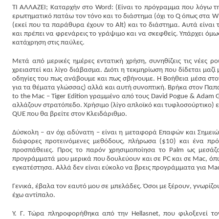
ΤΙ ΑΛΛΑΖΕΙ; Καταρχήν στο Word: (Είναι το πρόγραμμα που λόγω τ
ερωτηματικό πατάω τον τόνο και το διάστημα (όχι το Q όπως στα W
(εκεί που τα παράθυρα έχουν το Alt) και το διάστημα. Αυτά είναι
και πρέπει να φρενάρεις το γράψιμο και να σκεφθείς. Υπάρχει όμω
κατάχρηση στις παύλες.
Μετά από μερικές ημέρες εντατική χρήση, συνηθίζεις τις νέες ρ
χρειαστεί και λίγο διάβασμα. Διότι η τεκμηρίωση που δίδεται μαζ
οδηγίες του πως ανάβουμε και πως σβήνουμε. Η Βοήθεια μέσα στον
για τα θέματα γλώσσας) αλλά και αυτή συνοπτική. Βρήκα στον Παπα
to the Mac – Tiger Edition γραμμένο από τους David Pogue & Adam
αλλάζουν στρατόπεδο. Χρήσιμο (λίγο απλοϊκό και τυφλοσούρτικο) είν
QUE που θα βρείτε στον Κλειδάριθμο.
Δύσκολη – αν όχι αδύνατη – είναι η μεταφορά Επαφών και Σημει
διάφορες προτεινόμενες μεθόδους, πλήρωσα ($10) και ένα πρό
προσπάθειες. Προς το παρόν χρησιμοποίησα το Palm ως μεσάζο
προγράμματά μου μερικά που δουλεύουν και σε PC και σε Mac, όπως
εγκατέστησα. Αλλά δεν είναι εύκολο να βρεις προγράμματα για Mac,
Γενικά, έβαλα τον εαυτό μου σε μπελάδες. Όσοι με ξέρουν, γνωρίζου
έχω αντίπαλο.
Y. Γ. Τώρα πληροφορήθηκα από την Hellasnet, που φιλοξενεί τ