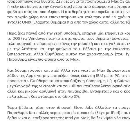
ισορροπημένο και δυνατό. Δεν ξέρω για τα προηγούμενα Mac OS αλλά
ή «εξ» και δείχνετε την άγνοιά σας) πέρα από όμορφο και εύχρηστ
φοβάται ιούς και σκουλήκια. Η σταθερότητά του οφείλεται ότι είν
τον αρχαίο χώρο που επισκεπτόμουν και εγώ πριν από 15 χρόνια,
εντολές UNIX. Ελάχιστα θυμάμαι πια από τον χώρο αυτό, αλλά τα τζ
Πέρα (και πάνω) από την γερή υποδομή, υπάρχει μία επιφάνεια κομ
το DOS (τα Windows ήταν τότε στα πρώτα τους βήματα) λέγοντας ό
τελετουργικό, τις όμορφες εικόνες την μουσική και τα αγάλματα, 
με την λιτότητα και την φτώχεια του. Βέβαια με την επικράτ
ξεπεράστηκε. Αλλά θυμήθηκα αυτόν τον χαρακτηρισμό (που έγι
Παράθυρα είναι πιο φτωχά από το Μακ.
Και δύναμη λοιπόν και στιλ! Αλλά τότε γιατί τα Μακ βρίσκονται σ
λάθος της Apple να μην επιτρέψει, όπως έκανε η IBM με το PC, την
πρόσφατα). Ελεύθερα τα κατασκεύαζαν η Compaq, η HP, η Gateway
μεγάλη χαρά της Microsoft και του Bill που πούλαγε λειτουργικό σ
αλλά και μικρών αριθμών) ήταν πανάκριβα. Εντωμεταξύ και ο κό
πελατεία...). Και φτάσαμε στο άδικο 3%.
Τώρα βέβαια, χάρη στον ιδιοφυή Steve Jobs άλλαξαν τα πράγ
Παράθυρα. Και πολλές περιφερειακές συσκευές (λέγε με iPod) που
έρθουν και οι επεξεργαστές της Intel για Μακ, θα ξεκινήσει νέα επο