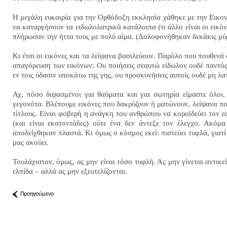
Η μεγάλη ευκαιρία για την Ορθόδοξη εκκλησία χάθηκε με την Εικον
να καταργήσουν τα ειδωλολατρικά κατάλοιπα (τι άλλο είναι οι εικόν
πλήρωσαν την ήττα τους με πολύ αίμα. (Δολοφονήθηκαν δεκάκις μύριο
Κι έτσι οι εικόνες και τα λείψανα βασιλεύουν. Παρόλο που πουθενά 
απαγόρευση των εικόνων: Ο
υ ποιήσεις σεαυτώ είδωλον ουδέ παντό
εν τοις ύδασιν υποκάτω της γης, ου προσκυνήσεις αυτοίς ουδέ μη λα
Αχ, πόσο διψασμένοι για θαύματα και για σωτηρία είμαστε όλοι
γεγονότα. Βλέπουμε εικόνες που δακρύζουν ή ματώνουν, λείψανα π
τίτλους. Είναι φοβερή η ανάγκη του ανθρώπου να κοροϊδεύει τον ε
(και είναι εκατοντάδες) ούτε ένα δεν άντεξε τον έλεγχο. Ακόμ
αποδείχθηκαν πλαστά. Κι όμως ο κόσμος εκεί: πιστεύει τυφλά, γιατί 
μας ακούει.
Τουλάχιστον, όμως, ας μην είναι τόσο τυφλή. Ας μην γίνεται αντικε
ελπίδα – αλλά ας μην εξευτελίζονται.
Προηγούμενο