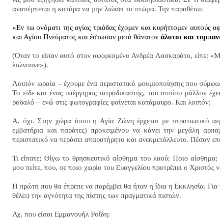
αναπέμπεται η κατάρα να μην λιώσει το πτώμα. Την παραθέτω:
«Εν τω ονόματι της αγίας τριάδας έχομεν και κυρήττομεν αυτούς 
και Αγίου Πνεύματος και έστωσαν μετά θάνατον
άλυτοι και τυμπαν
(Όταν το είπαν αυτό στον αφορεσμένο Ανδρέα Λασκαράτο, είπε: «
λιώνουνε»).
Λοιπόν ωραία – έχουμε ένα περιστατικό μουμιοποίησης που σύμφων
Το είδε και ένας υπέργηρος ιατροδικαστής, του οποίου μάλλον έχει
ροδαλό – ενώ στις φωτογραφίες φαίνεται κατάμαυρο. Και λοιπόν;
Α, όχι. Στην χώρα όπου η Αγία Ζώνη έρχεται με στρατιωτικό αε
εμβατήρια και παράτες) προκειμένου να κάνει την μεγάλη αρπαχ
περιστατικό να περάσει απαρατήρητο και ανεκμετάλλευτο. Πέσαν επ
Τι είπατε; Θίγω το θρησκευτικό αίσθημα του λαού; Ποιο αίσθημα;
μου πείτε, που, σε ποιο χωρίο του Ευαγγελίου προτρέπει ο Χριστός 
Η πρώτη που θα έπρεπε να παρέμβει θα ήταν η ίδια η Εκκλησία. Για 
θέλει) την αγνότητα της πίστης των πραγματικά πιστών.
Αχ, που είσαι Εμμανουήλ Ροΐδη: