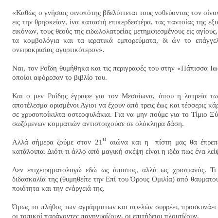
«Καθώς ο γνήσιος οινοπότης βδελύττεται τους νοθεύοντας τον οίνο
εις την θρησκείαν, ίνα καταστή επικερδεστέρα, τας παντοίας της ε
εικόνων, τους θεούς της ειδωλολατρείας μετημφιεσμένους εις αγίους,
τα κομβολόγια και τα ιερατικά εμπορεύματα, δι ών το επάγγε
ονειροκρισίας αγυρτικότερον».
Ναι, τον Ροΐδη θυμήθηκα και τις περιγραφές του στην «Πάπισσα Ι
οποίοι αφόρεσαν το βιβλίο του.
Και ο μεν Ροΐδης έγραφε για τον Μεσαίωνα, όπου η λατρεία τ
αποτέλεσμα ορισμένοι Άγιοι να έχουν από τρεις έως και τέσσερις κ
σε χρυσοποίκιλτα οστεοφυλάκια. Για να μην πούμε για το Τίμιο Ξ
σωζόμενων κομματιών αντιστοιχούσε σε ολόκληρα δάση.
ο
Αλλά σήμερα ζούμε στον 21
αιώνα και η
πίστη μας θα έπρεπ
κατάλοιπα. Διότι τι άλλο από μαγική σκέψη είναι η ιδέα πως ένα λε
Δεν επιχειρηματολογώ εδώ ως άπιστος, αλλά ως χριστιανός. Τι
διδασκαλία της (θυμηθείτε την Επί του Όρους Ομιλία) από θαυματο
ποιότητα και την ενάργειά της.
Όμως το πλήθος των αγράμματων και αφελών συρρέει, προσκυνάει κ
οι τοπικοί παράγοντες πανηγυρίζουν, οι επιτήδειοι πλουτίζουν.