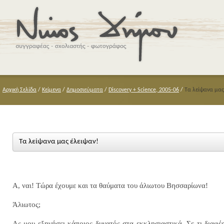
Αρχική Σελίδα
/
Κείμενα
/
Δημοσιεύματα
/
Discovery + Science, 2005-06
/
Τα λείψανα μας
Τα λείψανα μας έλειψαν!
Α, ναι! Τώρα έχουμε και τα θαύματα του άλιωτου Βησσαρίωνα!
Άλιωτος;
Ας μου εξηγήσει κάποιος δυνατός στα εκκλησιαστικά. Σε τι διαφέ