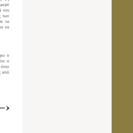
ομερό
ά του
ς των
σε τα
σε να
ηκε ο
ίπε ο
 όπιο
ς από
ενο