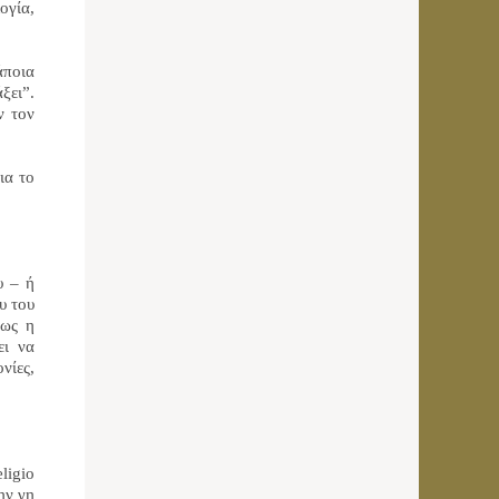
ογία,
άποια
ξει”.
ν τον
ια το
υ – ή
υ του
πως η
ει να
νίες,
eligio
ην γη