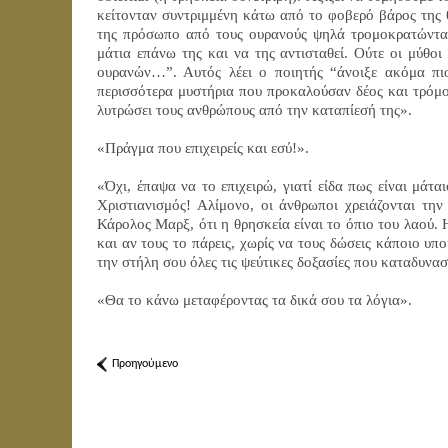
κείτονταν συντριμμένη κάτω από το φοβερό βάρος της 
της πρόσωπο από τους ουρανούς ψηλά τρομοκρατώντας
μάτια επάνω της και να της αντισταθεί. Ούτε οι μύθοι
ουρανών…”. Αυτός λέει ο ποιητής “άνοιξε ακόμα πιο
περισσότερα μυστήρια που προκαλούσαν δέος και τρόμο
λυτρώσει τους ανθρώπους από την καταπίεσή της».
«Πράγμα που επιχειρείς και εσύ!».
«Όχι, έπαψα να το επιχειρώ, γιατί είδα πως είναι μάτ
Χριστιανισμός! Αλίμονο, οι άνθρωποι χρειάζονται την
Κάρολος Μαρξ, ότι η θρησκεία είναι το όπιο του λαού.
και αν τους το πάρεις, χωρίς να τους δώσεις κάποιο υπ
την στήλη σου όλες τις ψεύτικες δοξασίες που καταδυνασ
«Θα το κάνω μεταφέροντας τα δικά σου τα λόγια».
Προηγούμενο