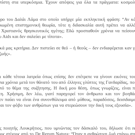
 πίστη στα υπερκόσμια. Έχουν απόψεις για όλα τα πράγματα: κοσμολ
ρο του Δαλάι Λάμα στο οποίο υπήρχε μία εκπληκτική φράση: “Αν κ
ιωμένη επιστημονική θεωρία, τότε η διδασκαλία αυτή πρέπει να αλλά
 Χριστιανός θρησκευτικός ηγέτης; Εδώ προσπαθούν χρόνια να πείσου
ου
Aids
και δεν σαλεύει με τίποτα».
κά μας κριτήρια. Δεν πιστεύει σε θεό – ή θεούς – δεν ενδιαφέρεται καν γ
ζωής».
ι κάθε τέτοια λατρεία όπως επίσης δεν επέτρεπε να γίνουν εικόνες το
ια χρόνια μετά τον θάνατό του από έλληνες γλύπτες της Γανδαρίδας, πο
 το θέμα της συζήτησης. Η δική μου θέση, όπως γνωρίζεις, είναι 
τη. Χρήσιμη, δεν λέω, γιατί παρηγορεί τον άνθρωπο και τον βοηθά
εν παύει να είναι ένα συνονθύλευμα από μύθους, παραδόσεις, δεισιδαιμο
ται τον φόβο των ανθρώπων για να στερεώσουν την δική τους εξουσία».
ς ποιητής Λουκρήτιος, που υμνώντας τον δάσκαλό του, δήλωσε ότι
r
ους στίχους από το
De
Rerum
Natura
: “Όταν η ανθρώπινη ζωή επάνω στ