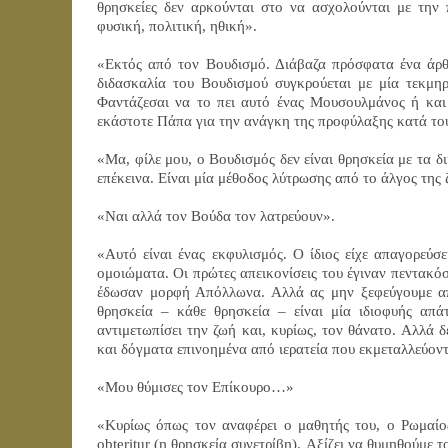
θρησκείες δεν αρκούνται στο να ασχολούνται με την
φυσική, πολιτική, ηθική».
«Εκτός από τον Βουδισμό. Διάβαζα πρόσφατα ένα άρθ
διδασκαλία του Βουδισμού συγκρούεται με μία τεκμηρ
Φαντάζεσαι να το πει αυτό ένας Μουσουλμάνος ή και
εκάστοτε Πάπα για την ανάγκη της προφύλαξης κατά τ
«Μα, φίλε μου, ο Βουδισμός δεν είναι θρησκεία με τα δι
επέκεινα. Είναι μία μέθοδος λύτρωσης από το άλγος της 
«Ναι αλλά τον Βούδα τον λατρεύουν».
«Αυτό είναι ένας εκφυλισμός. Ο ίδιος είχε απαγορεύσε
ομοιώματα. Οι πρώτες απεικονίσεις του έγιναν πεντακόσ
έδωσαν μορφή Απόλλωνα. Αλλά ας μην ξεφεύγουμε από
θρησκεία – κάθε θρησκεία – είναι μία ιδιοφυής απά
αντιμετωπίσει την ζωή και, κυρίως, τον θάνατο. Αλλά δ
και δόγματα επινοημένα από ιερατεία που εκμεταλλεύον
«Μου θύμισες τον Επίκουρο…»
«Κυρίως όπως τον αναφέρει ο μαθητής του, ο Ρωμαίο
obteritur
(η θρησκεία συνετρίβη). Αξίζει να θυμηθούμε τ