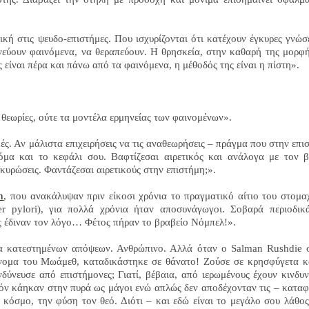
ή στις ψευδο-επιστήμες. Που ισχυρίζονται ότι κατέχουν έγκυρες γνώσε
νεύουν φαινόμενα, να θεραπεύουν. Η θρησκεία, στην καθαρή της μορφή
ς είναι πέρα και πάνω από τα φαινόμενα, η μέθοδός της είναι η πίστη».
ς θεωρίες, ούτε τα μοντέλα ερμηνείας των φαινομένων».
κές. Αν μάλιστα επιχειρήσεις να τις αναθεωρήσεις – πράγμα που στην επι
κόμα και το κεφάλι σου. Βαφτίζεσαι αιρετικός και ανάλογα με τον 
 κυρώσεις. Φαντάζεσαι αιρετικούς στην επιστήμη;».
n
, που ανακάλυψαν πριν είκοσι χρόνια το πραγματικό αίτιο του στομα
er
pylori
), για πολλά χρόνια ήταν αποσυνάγωγοι. Σοβαρά περιοδικ
υς έδιναν τον λόγο… Φέτος πήραν το βραβείο Νόμπελ!».
μα κατεστημένων απόψεων. Ανθρώπινο. Αλλά όταν ο
Salman
Rushdie
νομα του Μωάμεθ, καταδικάστηκε σε θάνατο! Ζούσε σε κρησφύγετα κ
ύνευσε από επιστήμονες; Γιατί, βέβαια, από ιερωμένους έχουν κινδυν
τόν κάηκαν στην πυρά ως μάγοι ενώ απλώς δεν αποδέχονταν τις – κατα
 κόσμο, την φύση τον θεό. Διότι – και εδώ είναι το μεγάλο σου λάθος