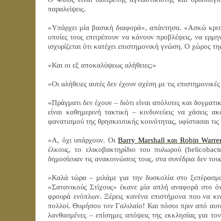
παραλείψεις.
«Υπάρχει μία βασική διαφορά», απάντησα. «Ασκώ κριτικ
οποίες τους επιτρέπουν να κάνουν προβλέψεις, να ερμη
ισχυρίζεται ότι κατέχει επιστημονική γνώση. Ο χώρος τη
«Και οι εξ αποκαλύψεως αλήθειες;»
«Οι αλήθειες αυτές δεν έχουν σχέση με τις επιστημονικέ
«Πράγματι δεν έχουν – διότι είναι απόλυτες και δογματι
είναι καθημερινή τακτική – κινδυνεύεις να χάσεις α
φανατισμού της θρησκευτικής κοινότητας, υφίστασαι τις
«Α, όχι υπάρχουν. Οι
Barry
Marshall
και
Robin
Warre
έλκους, το ελικοβακτηρίδιο του πυλωρού (
helicobact
δημοσίευαν τις ανακοινώσεις τους, στα συνέδρια δεν το
«Καλά τώρα – μιλάμε για την δυσκολία στο ξεπέρασ
«Σατανικούς Στίχους» έκανε μία απλή αναφορά στο ό
φρουρά ενόπλων. Ξέρεις κανένα επιστήμονα που να κινδ
πολλοί. Θυμήσου τον Γαλιλαίο! Και πόσοι πριν από αυ
λανθασμένες – επίσημες απόψεις της εκκλησίας για τον