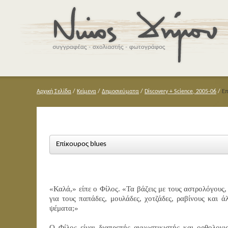
Αρχική Σελίδα
/
Κείμενα
/
Δημοσιεύματα
/
Discovery + Science, 2005-06
/
Επ
Επίκουρος blues
«Καλά,» είπε ο Φίλος. «Τα βάζεις με τους αστρολόγους,
για τους παπάδες, μουλάδες, χοτζάδες, ραβίνους και 
ψέματα;»
Ο Φίλος είναι διαπρεπής αγνωστικιστής και ορθολογι