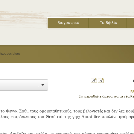
Βιογραφικό
Τα Βιβλία
ίκουρος blues
Ενημερωθείτε άμεσα για τα νέα Κ
 το Φενγκ Σούι, τους ομοιοπαθητικούς, τους βελονιστές και δεν λες κου
άλλους εκπρόσωπους του Θεού επί της γης; Αυτοί δεν πουλάνε φούμαρ
στής. Διαβάζει την στήλη με προσοχή και μόνιμα επισημαίνει σφάλμ