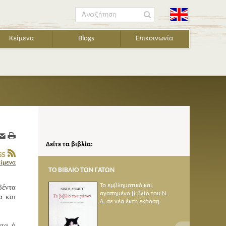
Αναζήτηση
Κείμενα
Blogs
Επικοινωνία
Δείτε τα βιβλία:
είμενα
ΤΟ ΒΙΒΛΙΟ ΤΩΝ ΓΑΤΩΝ
ΠΟΙΗΜΑΤΑ 1950-2005
Το εμβληματικό και
βέντα
αγαπημένο βιβλίο του Ν.
α και
Δ. σε νέα έκτη έκδοση
ατα ή