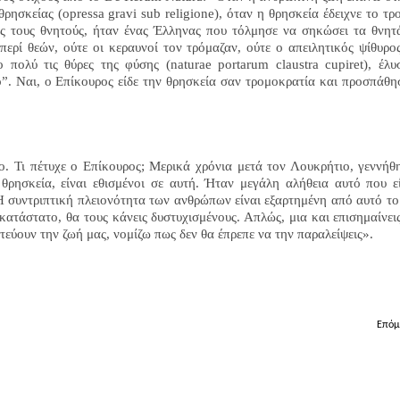
θρησκείας (
opressa
gravi
sub
religione
), όταν η θρησκεία έδειχνε το τρ
 τους θνητούς, ήταν ένας Έλληνας που τόλμησε να σηκώσει τα θνητ
 περί θεών, ούτε οι κεραυνοί τον τρόμαζαν, ούτε ο απειλητικός ψίθυρο
 πολύ τις θύρες της φύσης (
naturae
portarum
claustra
cupiret
), έλυ
”. Ναι, ο Επίκουρος είδε την θρησκεία σαν τρομοκρατία και προσπάθη
αιο. Τι πέτυχε ο Επίκουρος; Μερικά χρόνια μετά τον Λουκρήτιο, γεννήθ
 θρησκεία, είναι εθισμένοι σε αυτή. Ήταν μεγάλη αλήθεια αυτό που ε
 Η συντριπτική πλειονότητα των ανθρώπων είναι εξαρτημένη από αυτό το
οκατάστατο, θα τους κάνεις δυστυχισμένους. Απλώς, μια και επισημαίνει
τεύουν την ζωή μας, νομίζω πως δεν θα έπρεπε να την παραλείψεις».
Επόμ