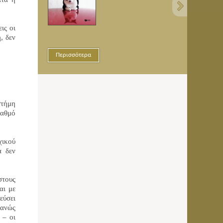
ις οι
, δεν
Περισσότερα
Περισσότερα
στήμη
βαθμό
χικού
ά δεν
στους
αι με
εύσει
φανώς
 – οι