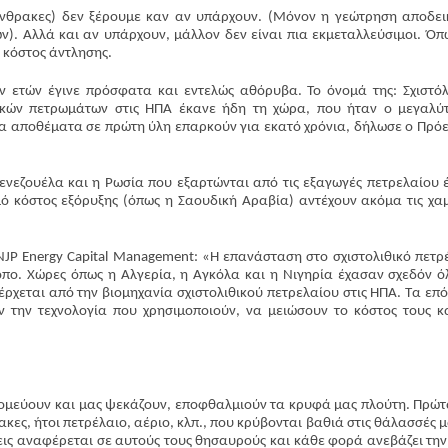
νθρακες) δεν ξέρουμε καν αν υπάρχουν. (Μόνον η γεώτρηση αποδει
ν). Αλλά και αν υπάρχουν, μάλλον δεν είναι πια εκμεταλλεύσιμοι. Όπ
κόστος άντλησης.
 ετών έγινε πρόσφατα και εντελώς αθόρυβα. Το όνομά της: Σχιστόλ
ικών πετρωμάτων στις ΗΠΑ έκανε ήδη τη χώρα, που ήταν ο μεγαλύ
Περισσότερα
α αποθέματα σε πρώτη ύλη επαρκούν για εκατό χρόνια, δήλωσε ο Πρό
ενεζουέλα και η Ρωσία που εξαρτώνται από τις εξαγωγές πετρελαίου 
ό κόστος εξόρυξης (όπως η Σαουδική Αραβία) αντέχουν ακόμα τις χα
NJP Energy Capital Management: «Η επανάσταση στο σχιστολιθικό πετρ
όπο. Χώρες όπως η Αλγερία, η Αγκόλα και η Νιγηρία έχασαν σχεδόν ό
ρχεται από την βιομηχανία σχιστολιθικού πετρελαίου στις ΗΠΑ. Τα επ
ν την τεχνολογία που χρησιμοποιούν, να μειώσουν το κόστος τους κ
ονομεύουν και μας ψεκάζουν, εποφθαλμιούν τα κρυφά μας πλούτη. Πρώτ
ς, ήτοι πετρέλαιο, αέριο, κλπ., που κρύβονται βαθιά στις θάλασσές μ
ις αναφέρεται σε αυτούς τους θησαυρούς και κάθε φορά ανεβάζει την