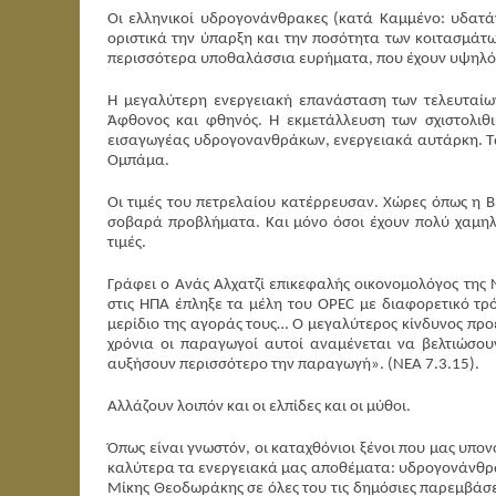
Οι ελληνικοί υδρογονάνθρακες (κατά Καμμένο: υδατά
οριστικά την ύπαρξη και την ποσότητα των κοιτασμάτω
περισσότερα υποθαλάσσια ευρήματα, που έχουν υψηλό 
Η μεγαλύτερη ενεργειακή επανάσταση των τελευταίων
Άφθονος και φθηνός. Η εκμετάλλευση των σχιστολιθ
εισαγωγέας υδρογονανθράκων, ενεργειακά αυτάρκη. Τ
Ομπάμα.
Οι τιμές του πετρελαίου κατέρρευσαν. Χώρες όπως η Β
σοβαρά προβλήματα. Και μόνο όσοι έχουν πολύ χαμηλ
τιμές.
Γράφει ο Ανάς Αλχατζί επικεφαλής οικονομολόγος της 
στις ΗΠΑ έπληξε τα μέλη του OPEC με διαφορετικό τρ
μερίδιο της αγοράς τους… Ο μεγαλύτερος κίνδυνος προέ
χρόνια οι παραγωγοί αυτοί αναμένεται να βελτιώσου
αυξήσουν περισσότερο την παραγωγή». (ΝΕΑ 7.3.15).
Αλλάζουν λοιπόν και οι ελπίδες και οι μύθοι.
Όπως είναι γνωστόν, οι καταχθόνιοι ξένοι που μας υπ
καλύτερα τα ενεργειακά μας αποθέματα: υδρογονάνθρακε
Μίκης Θεοδωράκης σε όλες του τις δημόσιες παρεμβάσε