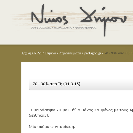
Αρχική Σελίδα
/
Κείμενα
/
Δημοσιεύματα
/
protagon.gr
/
70 - 30% από ΤΙ; (3
70 - 30% από ΤΙ; (31.3.15)
Τι μοιράστηκε 70 με 30% ο Πάνος Καμμένος με τους Α
δέχθηκαν).
Μία ακόμα φαντασίωση.