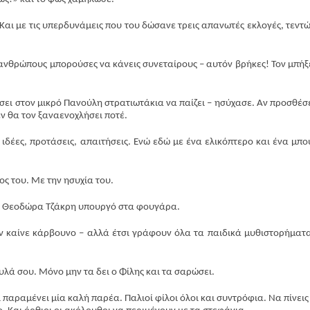
. Και με τις υπερδυνάμεις που του δώσανε τρεις απανωτές εκλογές, τεντ
ς ανθρώπους μπορούσες να κάνεις συνεταίρους – αυτόν βρήκες! Τον μπήξ
Περισσότερα
σει στον μικρό Πανούλη στρατιωτάκια να παίζει – ησύχασε. Αν προσθέσε
εν θα τον ξαναενοχλήσει ποτέ.
, ιδέες, προτάσεις, απαιτήσεις. Ενώ εδώ με ένα ελικόπτερο και ένα μπ
ος του. Με την ησυχία του.
 την Θεοδώρα Τζάκρη υπουργό στα φουγάρα.
εν καίνε κάρβουνο – αλλά έτσι γράφουν όλα τα παιδικά μυθιστορήματ
υλά σου. Μόνο μην τα δει ο Φίλης και τα σαρώσει.
 παραμένει μία καλή παρέα. Παλιοί φίλοι όλοι και συντρόφια. Να πίνεις