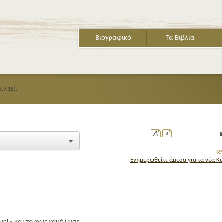
Βιογραφικό
Τα Βιβλία
5.9.15).
Ενημερωθείτε άμεσα για τα νέα Κ
ΤΟ ΒΙΒΛΙΟ ΤΩΝ ΓΑΤΩΝ
Το εμβληματ
.
αγαπημένο β
Δ. σε νέα έκ
φως!» και το φως χαμήλωσε.