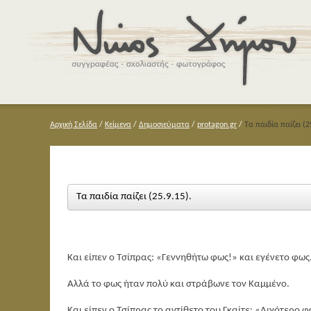
Αρχική Σελίδα
/
Κείμενα
/
Δημοσιεύματα
/
protagon.gr
/
Τα παιδία παίζει (2
Τα παιδία παίζει (25.9.15).
Και είπεν ο Τσίπρας: «Γεννηθήτω φως!» και εγένετο φως
Αλλά το φως ήταν πολύ και στράβωνε τον Καμμένο.
Και είπεν ο Τσίπρας το αντίθετο του Γκαίτε: «Λιγότερο 