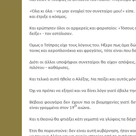
«Όλα κι όλα – να μην ενοχλεί τον συνεταίρο μου!» είπε
και έτριξε ο κόσμος.
Και ερώτησαν όλοι οι αρχιερείς και φαρισαίοι: «Τόσου
δείξε» - τον εστόλισαν.
Όμως ο Τσίπρας είχε τους λόγους του. Ήξερε πως άμα δώ
τανκς και αεροπλανάκια και φρεγάτες, τότε είναι που δ
Διότι οι άλλοι υποψήφιοι συνεταίροι θα είχαν απόψεις
πιλότου – καθάρισες.
Και τελικά αυτό ήθελε ο Αλέξης. Να παίζει και αυτός μόν
Όχι να πρέπει να εξηγεί και να δίνει λόγο γιατί έβαλε
Βέβαια φουγάρα δεν έχουν πια οι βιομηχανίες γιατί δ
ο
είναι γραμμένα στον 19
αιώνα.
Και η Θεανώ θα φτιάξει κάτι γεμιστά να γλύφεις τα δάχτ
Έτσι θα πορευτούνε: δεν είναι αυτή κυβέρνηση, ήταν και