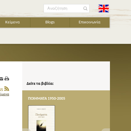
Αναζήτηση
Κείμενα
Blogs
Επικοινωνία
Δείτε τα βιβλία:
είμενα
ΠΟΙΗΜΑΤΑ 1950-2005
AΣΚΗΣΕΙ
ι
του Ν.
οση