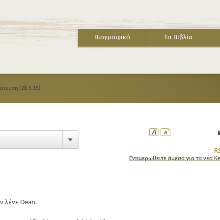
Βιογραφικό
Τα Βιβλία
άτευση (28.5.15)
Ενημερωθείτε άμεσα για τα νέα Κ
ΤΟ ΒΙΒΛΙΟ ΤΩΝ ΓΑΤΩΝ
Το εμβληματικό κα
αγαπημένο βιβλίο 
Δ. σε νέα έκτη έκδ
ν λένε Dean.