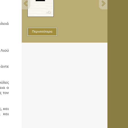
υλειά
Περισσότερα
Περισ
 Λιού
 άντε
ούλες
αια ο
ς τον
, και
α και