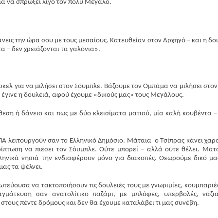
για να σπρώξει λίγο τον πολύ Μεγάλο.
νεις την ώρα σου με τους μεσαίους. Κατευθείαν στον Αρχηγό – και η δο
τα – δεν χρειάζονται τα γαλόνια».
Περισσότερα
ελ για να μιλήσει στον Σόυμπλε. Βάζουμε τον Ομπάμα να μιλήσει στον
ν έγινε η δουλειά, αφού έχουμε «δικούς μας» τους Μεγάλους.
θεση ή δάνειο και πως με δύο κλεισίματα ματιού, μία καλή κουβέντα –
ΠΑ λειτουργούν σαν το Ελληνικό Δημόσιο. Μάταια ο Τσίπρας κάνει χαρ
ρίπτωση να πιέσει τον Σόυμπλε. Ούτε μπορεί – αλλά ούτε θέλει. Μάτ
λληνικά νησιά την ενδιαφέρουν μόνο για διακοπές. Θεωρούμε δικό μα
μας τα ψέλνει.
ωτεύουσα να τακτοποιήσουν τις δουλειές τους με γνωριμίες, κουμπαριές
γμάτευση σαν ανατολίτικο παζάρι, με μπλόφες, υπερβολές, νάζι
στους πέντε δρόμους και δεν θα έχουμε καταλάβει τι μας συνέβη.