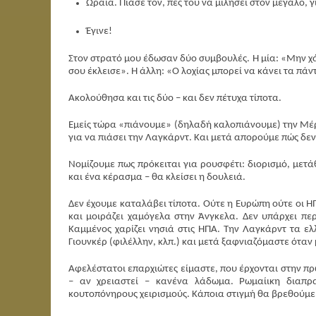
Ωραία. Πιάσε τον, πες του να μιλήσει στον μεγάλο, 
Έγινε!
Στον στρατό μου έδωσαν δύο συμβουλές. Η μία: «Μην χά
σου έκλεισε». Η άλλη: «Ο λοχίας μπορεί να κάνει τα πάν
Ακολούθησα και τις δύο – και δεν πέτυχα τίποτα.
Εμείς τώρα «πιάνουμε» (δηλαδή καλοπιάνουμε) την Μέρκ
για να πιάσει την Λαγκάρντ. Και μετά απορούμε πώς δε
Νομίζουμε πως πρόκειται για ρουσφέτι: διορισμό, μετά
και ένα κέρασμα – θα κλείσει η δουλειά.
Δεν έχουμε καταλάβει τίποτα. Ούτε η Ευρώπη ούτε οι Η
και μοιράζει χαμόγελα στην Άνγκελα. Δεν υπάρχει πε
Καμμένος χαρίζει νησιά στις ΗΠΑ. Την Λαγκάρντ τα ε
Γιουνκέρ (φιλέλλην, κλπ.) και μετά ξαφνιαζόμαστε όταν 
Αφελέστατοι επαρχιώτες είμαστε, που έρχονται στην πρ
– αν χρειαστεί – κανένα λάδωμα. Ρωμαίικη διαπρα
κουτοπόνηρους χειρισμούς. Κάποια στιγμή θα βρεθούμε 