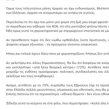
Όμως τους τελευταίους μήνες άρχισα να έχω ενδοιασμούς. Βλέποντ
των Ελλήνων, άρχισα να αναρωτιέμαι αν ανήκω σε αυτούς.
Παραλείπω το ότι έχω πιει μόνο μία φορά στη ζωή μου καφέ φραπέ 
το παράθυρο και σέβομαι τον ΚΟΚ, ότι στα ραντεβού φτάνω πάντα 
Ήδη όμως αυτά τα χαρακτηριστικά με στριμώχνουν στατιστικά σε μ
Αν προσθέσετε τώρα ότι δεν νιώθω ορθόδοξος (ούτε Χριστιανός, ο
ψηφίσει κόμμα εξουσίας – τα πράγματα γίνονται ασφυκτικά.
Μπας και τελικά έχουν δίκιο όσοι με χαρακτηρίζουν; Μήπως δεν αν
Αν μελετήσω και άλλες δημοσκοπήσεις
,
θα δω ότι διαφέρω σε ακόμ
και εκτελέστηκε «από ξένα θεσμικά κέντρα» (72%). Αντίθετα πιστε
μοιράζω τις ευθύνες ομοιόμορφα: πολιτικοί, συνδικαλιστές και ά
εκλέξαμε και τους ανεχθήκαμε).
Ακόμα, αντίθετα με το 70%, συμπαθώ τους Εβραίους (όχι το Ισρα
στην Ελλάδα πολλές μειονότητες, γλωσσικές και εθνοτικές, που θα
Επίσης πιστεύω ότι τα περισσότερα «εθνικά θέματα» δεν είναι εθνικ
(Έδειξα αυτό το κείμενο σε ένα φίλο, που παρατήρησε: «Καλά όλα τα