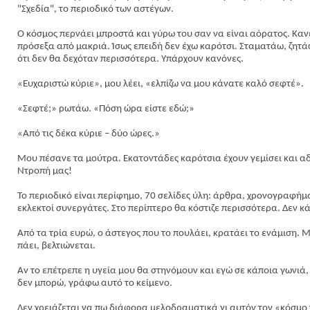
"Σχεδία", το περιοδικό των αστέγων.
Ο κόσμος περνάει μπροστά και γύρω του σαν να είναι αόρατος. Κανεί
πρόσεξα από μακριά. Ίσως επειδή δεν έχω καρότσι. Σταματάω, ζητάω
ότι δεν θα δεχόταν περισσότερα. Υπάρχουν κανόνες.
«Ευχαριστώ κύριε», μου λέει, «ελπίζω να μου κάνατε καλό σεφτέ».
«Σεφτέ;» ρωτάω. «Πόση ώρα είστε εδώ;»
«Από τις δέκα κύριε – δύο ώρες.»
Μου πέσανε τα μούτρα. Εκατοντάδες καρότσια έχουν γεμίσει και αδ
Ντροπή μας!
Το περιοδικό είναι περίφημο, 70 σελίδες ύλη: άρθρα, χρονογραφήμα
εκλεκτοί συνεργάτες. Στο περίπτερο θα κόστιζε περισσότερα. Δεν κ
Από τα τρία ευρώ, ο άστεγος που το πουλάει, κρατάει το ενάμιση. 
πάει, βελτιώνεται.
Αν το επέτρεπε η υγεία μου θα στηνόμουν και εγώ σε κάποια γωνιά, 
δεν μπορώ, γράφω αυτό το κείμενο.
Δεν χρειάζεται να πω διάφορα μελοδραματικά γι αυτόν τον «κόσμο 