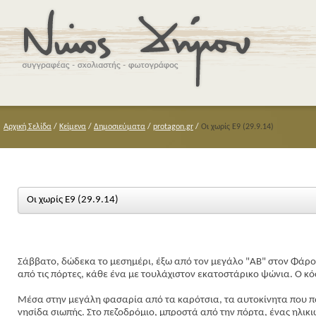
Αρχική Σελίδα
/
Κείμενα
/
Δημοσιεύματα
/
protagon.gr
/
Οι χωρίς Ε9 (29.9.14)
Οι χωρίς Ε9 (29.9.14)
Σάββατο, δώδεκα το μεσημέρι, έξω από τον μεγάλο "ΑΒ" στον Φάρ
από τις πόρτες, κάθε ένα με τουλάχιστον εκατοστάρικο ψώνια. Ο κό
Μέσα στην μεγάλη φασαρία από τα καρότσια, τα αυτοκίνητα που π
νησίδα σιωπής. Στο πεζοδρόμιο, μπροστά από την πόρτα, ένας ηλικι