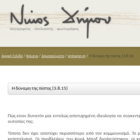
Αρχική Σελίδα
/
Κείμενα
/
Δημοσιεύματα
/
protagon.gr
/
Η δύναμη της πίστης (3.8.15)
Η δύναμη της πίστης (3.8.15)
Πώς είναι δυνατόν μία εντελώς αποτυχημένη ιδεολογία να συγκεντρ
ουτοπίες της;
Τίποτα δεν έχει αποτύχει περισσότερο από τον κομμουνισμό. Το 
καπιταλισμό. Οι προβλέψεις του Καρλ Μαρξ διαψεύστηκαν, οι κό