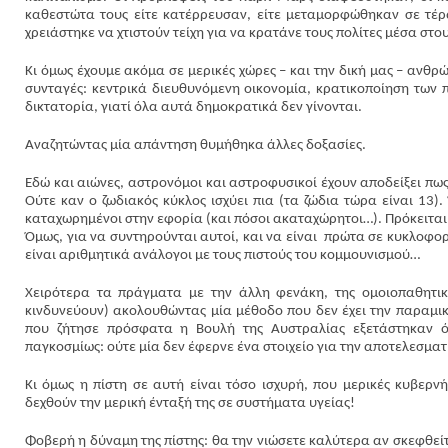
καθεστώτα τους είτε κατέρρευσαν, είτε μεταμορφώθηκαν σε τέρατ
χρειάστηκε να χτιστούν τείχη για να κρατάνε τους πολίτες μέσα στ
Κι όμως έχουμε ακόμα σε μερικές χώρες – και την δική μας – ανθρώ
συνταγές: κεντρικά διευθυνόμενη οικονομία, κρατικοποίηση των π
δικτατορία, γιατί όλα αυτά δημοκρατικά δεν γίνονται.
Αναζητώντας μία απάντηση θυμήθηκα άλλες δοξασίες.
Εδώ και αιώνες, αστρονόμοι και αστροφυσικοί έχουν αποδείξει πως
Ούτε καν ο ζωδιακός κύκλος ισχύει πια (τα ζώδια τώρα είναι 13
καταχωρημένοι στην εφορία (και πόσοι ακαταχώρητοι…). Πρόκειται
Όμως, για να συντηρούνται αυτοί, και να είναι πρώτα σε κυκλοφορ
είναι αριθμητικά ανάλογοι με τους πιστούς του κομμουνισμού…
Χειρότερα τα πράγματα με την άλλη φενάκη, της ομοιοπαθητική
κινδυνεύουν) ακολουθώντας μία μέθοδο που δεν έχει την παραμικ
που ζήτησε πρόσφατα η Βουλή της Αυστραλίας εξετάστηκαν όλ
παγκοσμίως: ούτε μία δεν έφερνε ένα στοιχείο για την αποτελεσματ
Κι όμως η πίστη σε αυτή είναι τόσο ισχυρή, που μερικές κυβερν
δεχθούν την μερική ένταξή της σε συστήματα υγείας!
Φοβερή η δύναμη της πίστης: θα την νιώσετε καλύτερα αν σκεφθε