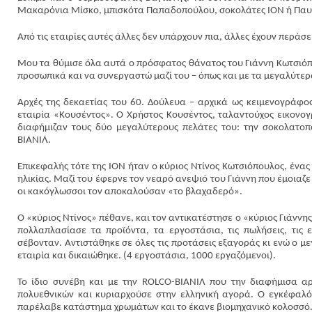
Μακαρόνια Μίσκο, μπισκότα Παπαδοπούλου, σοκολάτες ΙΟΝ ή Παυλ
Από τις εταιρίες αυτές άλλες δεν υπάρχουν πια, άλλες έχουν περάσε
Μου τα θύμισε όλα αυτά ο πρόσφατος θάνατος του Γιάννη Κωτσιόπου
προσωπικά και να συνεργαστώ μαζί του – όπως και με τα μεγαλύτερα
Αρχές της δεκαετίας του 60. Δούλευα – αρχικά ως κειμενογράφος
εταιρία «Κουσέντος». Ο Χρήστος Κουσέντος, ταλαντούχος εικονογ
διαφήμιζαν τους δύο μεγαλύτερους πελάτες του: την σοκολατοπο
ΒΙΑΝΙΛ.
Επικεφαλής τότε της ΙΟΝ ήταν ο κύριος Ντίνος Κωτσιόπουλος, ένας
ηλικίας. Μαζί του έφερνε τον νεαρό ανεψιό του Γιάννη που έμοιαζε 
οι κακόγλωσσοι τον αποκαλούσαν «το βλαχαδερό».
Ο «κύριος Ντίνος» πέθανε, και τον αντικατέστησε ο «κύριος Γιάν
πολλαπλασίασε τα προϊόντα, τα εργοστάσια, τις πωλήσεις, τις 
σέβονταν. Αντιστάθηκε σε όλες τις προτάσεις εξαγοράς κι ενώ ο μ
εταιρία και δικαιώθηκε. (4 εργοστάσια, 1000 εργαζόμενοι).
Το ίδιο συνέβη και με την ROLCO-ΒΙΑΝΙΛ που την διαφήμισα αρ
πολυεθνικών και κυριαρχούσε στην ελληνική αγορά. Ο εγκέφαλός
παρέλαβε κατάστημα χρωμάτων και το έκανε βιομηχανικό κολοσσό