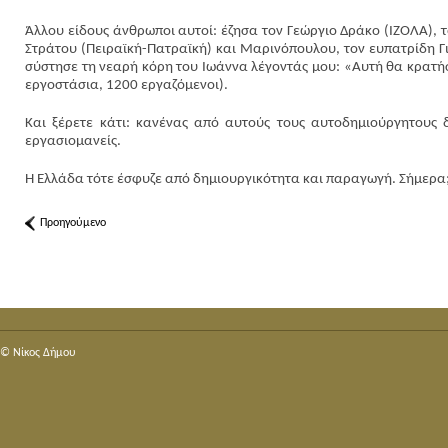
Άλλου είδους άνθρωποι αυτοί: έζησα τον Γεώργιο Δράκο (ΙΖΟΛΑ), τ
Στράτου (Πειραϊκή-Πατραϊκή) και Μαρινόπουλου, τον ευπατρίδη 
σύστησε τη νεαρή κόρη του Ιωάννα λέγοντάς μου: «Αυτή θα κρατήσε
εργοστάσια, 1200 εργαζόμενοι).
Και ξέρετε κάτι: κανένας από αυτούς τους αυτοδημιούργητους δ
εργασιομανείς.
Η Ελλάδα τότε έσφυζε από δημιουργικότητα και παραγωγή. Σήμερα; 
Προηγούμενο
© Nίκος Δήμου