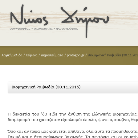
Αρχική Σελίδα
/
Κείμενα
/
Δημοσιεύματα
/
protagon.gr
/
Βιομηχανική Ραψωδία (30.11.201
Βιομηχανική Ραψωδία (30.11.2015)
Η δεκαετία του ’60 είδε την άνθιση της Ελληνικής Βιομηχανία
διαμέρισμά του χρειαζόταν εξοπλισμό: έπιπλα, ψυγείο, κουζίνα, θ
Όσο και αν τώρα μας φαίνεται απίθανο, όλα αυτά τα προμηθευόταν 
Εσκιμό και ο θερμοσίφωνας Βαγιωνής. Τα σεντόνια και οι κουρτί