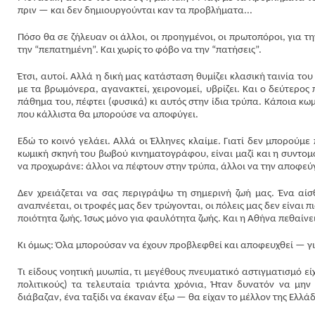
πριν — και δεν δημιουργούνται καν τα προβλήματα...
Πόσο θα σε ζήλευαν οι άλλοι, οι προηγμένοι, οι πρωτοπόροι, για τ
την “πεπατημένη”. Και χωρίς το φόβο να την “πατήσεις”.
Έτσι, αυτοί. Αλλά η δική μας κατάσταση θυμίζει κλασική ταινία τ
με τα βρωμόνερα, αγανακτεί, χειρονομεί, υβρίζει. Και ο δεύτερος 
πάθημα του, πέφτει (φυσικά) κι αυτός στην ίδια τρύπα. Κάποια κω
που κάλλιστα θα μπορούσε να αποφύγει.
Εδώ το κοινό γελάει. Αλλά οι Έλληνες κλαίμε. Γιατί δεν μπορούμε 
κωμική σκηνή του βωβού κινηματογράφου, είναι μαζί και η συντομ
να προχωράνε: άλλοι να πέφτουν στην τρύπα, άλλοι να την αποφεύγ
Δεν χρειάζεται να σας περιγράψω τη σημερινή ζωή μας. Ένα αίσ
αναπνέεται, οι τροφές μας δεν τρώγονται, οι πόλεις μας δεν είναι 
ποιότητα ζωής. Ίσως μόνο για φαυλότητα ζωής. Και η Αθήνα πεθαίνει
Κι όμως: Όλα μπορούσαν να έχουν προβλεφθεί και αποφευχθεί — για
Τι είδους νοητική μυωπία, τι μεγέθους πνευματικό αστιγματισμό εί
πολιτικούς) τα τελευταία τριάντα χρόνια, Ήταν δυνατόν να μην
διάβαζαν, ένα ταξίδι να έκαναν έξω — θα είχαν το μέλλον της Ελλά