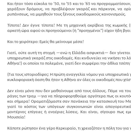
Και ήταν τόσο εύκολα το '50, το '55 και το '65 να προγραμματίσου
χαράξουν δρόμους, να προβλέψουν γκαράζ και πάρκινγκ, να ορίσ
ρυπάνσεως, να μιμηθούν τους ξένους οικοδομικούς κανονισμούς.
Τίποτα! Δεν έγινε τίποτα! Με τη μηχανική ακρίβεια της κωμικής
αρκετή ώρα αφού οι προηγούμενοι (ή “προηγμένοι”) είχαν ήδη βγει
Και το χειρότερο: Εμείς θα μείνουμε μέσα!
Γιατί, ούτε αυτή τη στιγμή —ενώ η Ελλάδα ασφυκτιά— δεν γίνεται 
υποχρεωτικά γκαράζ στις οικοδομές. Και κινδυνεύει να νικήσει το
Αθήνα!) οι οποίοι το πολεμάνε, γιατί δεν συμφέρει την άθλια τσέπη 
(Για τους ιστοριοδίφες: Η πρώτη αναγγελία νόμου για υποχρεωτικά γ
κυκλοφοριακή όαση θα ήταν η Αθήνα αν όλες οι οικοδομές που χτίστ
Δεν είναι μόνο που δεν μαθαίνουμε από τους άλλους. Πάμε να του
ράγες των τραμ —για να πληροφορηθούμε αργότερα πως οι κουτόφρ
και σήμερα! Οραματιζόμαστε σαν πανάκεια την κατασκευή του Μετρ
γιατί το κόστος των υπόγειων συγκοινωνιών είναι απαγορευτικ
μοντέρνες επίγειες ή εναέριες λύσεις. Και είναι, σίγουρο πως 
Μουσεία!
Κάποτε ρώτησαν ένα γέρο Κερκυραίο, τι χρειαζόταν η πόλη του για 