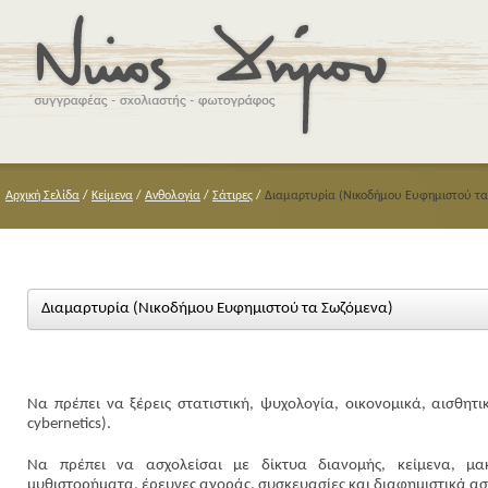
Αρχική Σελίδα
/
Κείμενα
/
Ανθολογία
/
Σάτιρες
/
Διαμαρτυρία (Νικοδήμου Ευφημιστού τα
Διαμαρτυρία (Νικοδήμου Ευφημιστού τα Σωζόμενα)
Να πρέπει να ξέρεις στατιστική, ψυχολογία, οικονομικά, αισθητι
cybernetics).
Να πρέπει να ασχολείσαι με δίκτυα διανομής, κείμενα, μακ
μυθιστορήματα, έρευνες αγοράς, συσκευασίες και διαφημιστικά ασμά