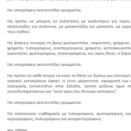
Να υπογράφεις εκατοντάδες γραμμάτια.
Να πρέπει να μπορείς να συζητήσεις με καλλιτέχνες για τέχνη
σαπουνάδες για σαπούνια, με μπισκοτάδες για μπισκότα, με αερ
τους πείθεις.
Να ψάχνεις συνεχώς να βρεις φωτομοντέλα, εκφωνητές, χρήματα,
χρήματα, τυπογράφους, αναπαραγωγείς, χρήματα, κατασκευαστές
μακετίστες, φωτογράφους, τσιγκογράφους, και (προς Θεού, τι ξέχασ
Να υπογράφεις εκατοντάδες γραμμάτια.
Να πρέπει σε κάθε στιγμή να είσαι σε θέση να δώσεις μια σύντομ
τεχνικές εκτυπώσεων όφσετ, τι είναι μάρκετινγκ, εφαρμογή των
εισαγωγής αυτοκινήτων στην Ελλάδα, τρόποι μείξεως ήχων σ
αυτοεξυπηρετήσεως και “γιατί εμείς δεν δίνουμε εκπτώσεις”.
Να υπογράφεις εκατοντάδες γραμμάτια.
Να τσακώνεσαι νυχθημερόν με τυπογράφους, φωτογράφους, κει
αερογράφους, πολυγράφους και κινηματογράφους
και, επίσης,