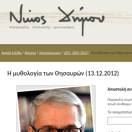
Αρχική Σελίδα
/
Κείμενα
/
Δημοσιεύματα
/
LiFO, 2007-2013
/
Η μυθολογία των Θησαυρών 
Η μυθολογία των Θησαυρών (13.12.2012)
Αποστολή συ
Παρακαλώ συμπλ
email σύνδεσμο 
Το ονοματεπώ