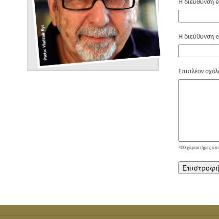
Η διεύθυνση e
Η διεύθυνση e
Επιπλέον σχόλ
400
χαρακτήρες απ