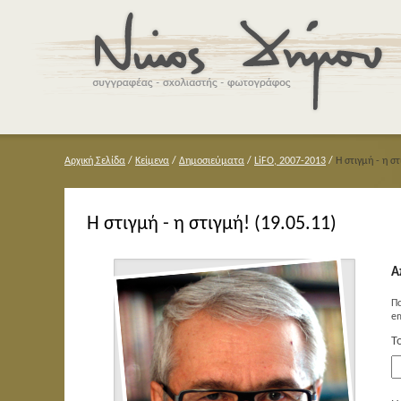
Αρχική Σελίδα
/
Κείμενα
/
Δημοσιεύματα
/
LiFO, 2007-2013
/
Η στιγμή - η στ
Η στιγμή - η στιγμή! (19.05.11)
Α
Π
em
Τ