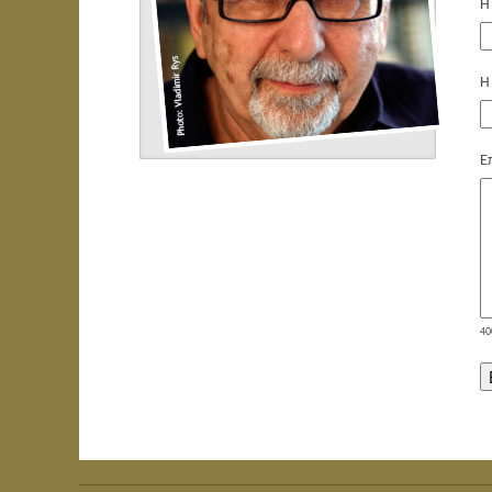
Η
Η
Ε
40