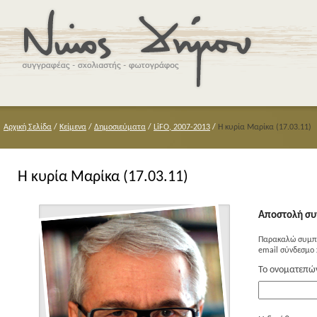
Αρχική Σελίδα
/
Κείμενα
/
Δημοσιεύματα
/
LiFO, 2007-2013
/
Η κυρία Μαρίκα (17.03.11)
Η κυρία Μαρίκα (17.03.11)
Αποστολή συ
Παρακαλώ συμπλ
email σύνδεσμο 
Το ονοματεπώ