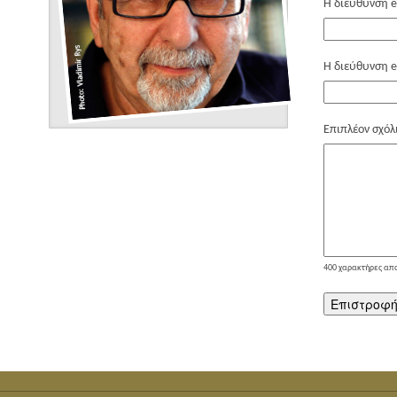
Η διεύθυνση e
Η διεύθυνση e
Επιπλέον σχόλ
400
χαρακτήρες απ