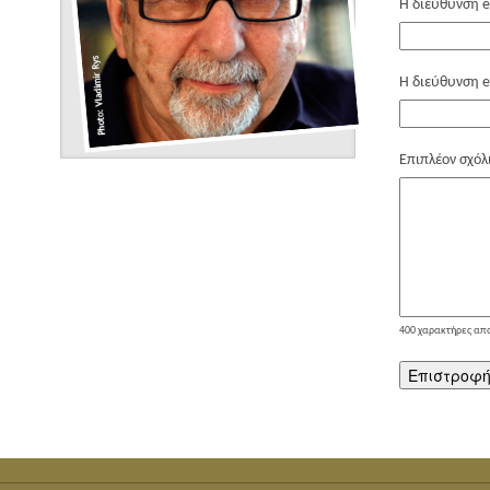
Η διεύθυνση e
Η διεύθυνση e
Επιπλέον σχόλ
400
χαρακτήρες απ